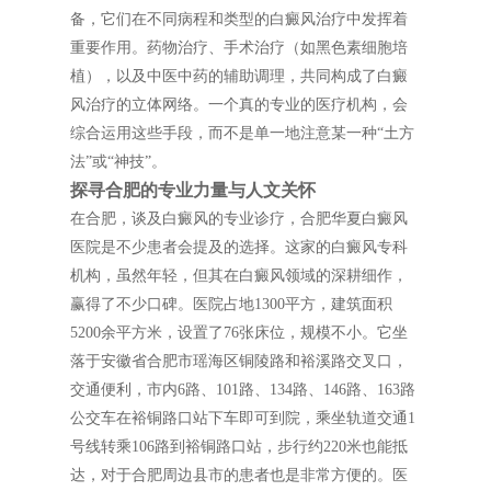
备，它们在不同病程和类型的白癜风治疗中发挥着
重要作用。药物治疗、手术治疗（如黑色素细胞培
植），以及中医中药的辅助调理，共同构成了白癜
风治疗的立体网络。一个真的专业的医疗机构，会
综合运用这些手段，而不是单一地注意某一种“土方
法”或“神技”。
探寻合肥的专业力量与人文关怀
在合肥，谈及白癜风的专业诊疗，合肥华夏白癜风
医院是不少患者会提及的选择。这家的白癜风专科
机构，虽然年轻，但其在白癜风领域的深耕细作，
赢得了不少口碑。医院占地1300平方，建筑面积
5200余平方米，设置了76张床位，规模不小。它坐
落于安徽省合肥市瑶海区铜陵路和裕溪路交叉口，
交通便利，市内6路、101路、134路、146路、163路
公交车在裕铜路口站下车即可到院，乘坐轨道交通1
号线转乘106路到裕铜路口站，步行约220米也能抵
达，对于合肥周边县市的患者也是非常方便的。医