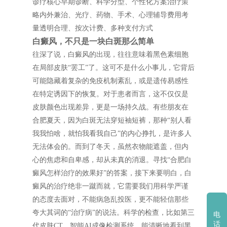
诊疗核心早期诊断、科学分型、个性化方案治疗策
略内外兼治、光疗、药物、手术、心理辅导费用考
量透明合理、按次计费、多种支付方式
白癜风，不只是一块白斑那么简单
往深了说，白癜风的出现，往往意味着黑色素细胞
在局部皮肤“罢工”了。这可不是什么小事儿，它背后
可能隐藏着复杂的免疫机制紊乱，或是遗传易感性
在特定诱因下的恢复。对于患者而言，这不仅仅是
皮肤颜色出现差异，更是一场持久战。有些朋友在
合肥夏天，因为白斑无法穿短袖短裤，那种“别人看
我我怕啥，就怕我看我自己”的内心挣扎，是许多人
无法体会的。而到了冬天，虽然衣物能遮盖，但内
心的焦虑和自卑感，却从未真的消退。寻找“合肥白
癜风怎样治疗的效果好”的答案，接下来要明白，白
癜风的治疗绝非一蹴而就，它需要我们用科学严谨
的态度去面对，不能病急乱投医，更不能轻信那些
夸大其词的“治疗病”的说法。科学的检查，比如第三
电
话
代皮肤CT，智能AI成像检测系统，能清晰地看到黑