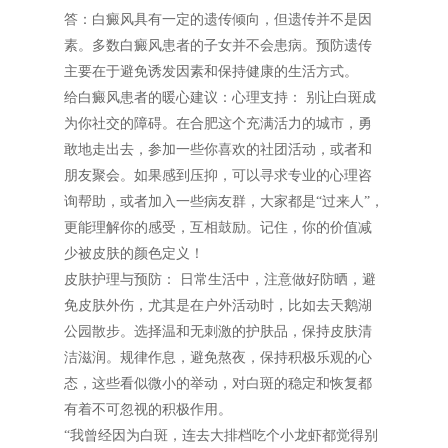
答：白癜风具有一定的遗传倾向，但遗传并不是因
素。多数白癜风患者的子女并不会患病。预防遗传
主要在于避免诱发因素和保持健康的生活方式。
给白癜风患者的暖心建议：心理支持： 别让白斑成
为你社交的障碍。在合肥这个充满活力的城市，勇
敢地走出去，参加一些你喜欢的社团活动，或者和
朋友聚会。如果感到压抑，可以寻求专业的心理咨
询帮助，或者加入一些病友群，大家都是“过来人”，
更能理解你的感受，互相鼓励。记住，你的价值减
少被皮肤的颜色定义！
皮肤护理与预防： 日常生活中，注意做好防晒，避
免皮肤外伤，尤其是在户外活动时，比如去天鹅湖
公园散步。选择温和无刺激的护肤品，保持皮肤清
洁滋润。规律作息，避免熬夜，保持积极乐观的心
态，这些看似微小的举动，对白斑的稳定和恢复都
有着不可忽视的积极作用。
“我曾经因为白斑，连去大排档吃个小龙虾都觉得别