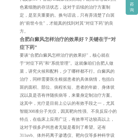
咨
色素细胞的存活状态，这对于后续的治疗方案制
询
定，是至关重要的。换句话说，只有弄清楚了白斑
的“前世今生”，才能真的找到对其“对症下药”的良
方。
合肥白癜风怎样治疗的效果好？关键在于“对
症下药”
要谈“合肥白癜风怎样治疗的效果好”，核心就在
于“对症下药”和“系统管理”。这就像咱们合肥人做
菜，讲究火候和配料，少了哪样都不行。白癜风的
治疗，同样需要医生根据患者的具体病情，包括白
斑的面积、部位、病程长短、患者的年龄、身体状
况以及是否有伴随疾病等，来量身定制治疗方案。
这其中，光疗是目前上公认的有效手段之一，尤其
智能308准分子光仪，因其靶向性强、不良反应小的
特点，在临床上应用广泛，有效率可达较高以上，
这对于很多庐州患者无疑是看到了希望。还有
311uvb、体外药离子渗透仪、靶向仪等多种科学设