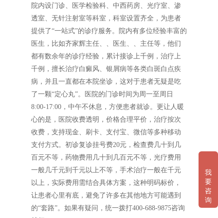
院内设门诊、医学检验科、中西药房、光疗室、渗
透室、无针注射室等科室，科室设置齐全，为患者
提供了“一站式”的诊疗服务。院内有多位经验丰富的
医生，比如齐家辉主任、、医生、、主任等，他们
都有数余年的诊疗经验，累计接诊上千例，治疗上
千例，擅长治疗白癜风、银屑病等各类白斑白点疾
病，并且一直都在本院坐诊，这对于患者无疑是吃
了一颗“定心丸”。医院的门诊时间为周一至周日
8:00-17:00，中午不休息，方便患者就诊。更让人暖
心的是，医院收费透明，价格合理平价，治疗按次
收费，支持现金、刷卡、支付宝、微信等多种移动
支付方式。初诊复诊挂号费20元，检查费几十到几
百元不等，药物费用几十到几百元不等，光疗费用
一般几千元到千元以上不等，手术治疗一般在千元
我
要
以上，实际费用需结合具体方案，这种明码标价，
咨
让患者心里有底，避免了许多在其他地方可能遇到
询
的“套路”。如果有疑问，统一拨打400-688-9875咨询