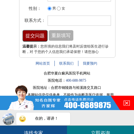
性别：
男
女
联系方式：
温馨提示：
您所填的信息我们将及时反馈给医生进行诊
断，对 于您的个人信息我们承诺保密！请您放心
网站首页
联系我们
我要预约
合肥华夏白癜风医院手机网站
医院电话：
400-688-9875
医院地址：合肥市铜陵路与裕溪路交叉路口
注：本网站信息仅供参考，不能作为诊断及医疗依据，服用
在的，请讲！
药物或进行治疗时请遵医嘱。如有转载或引用文章涉及版权
问题，请与我们联系。
皖ICP备16014022号-9
您的白斑在什么部位？
白斑在线问医生
2条新消息
2
皖公网安备 34010202600947号
连线专家
立即咨询