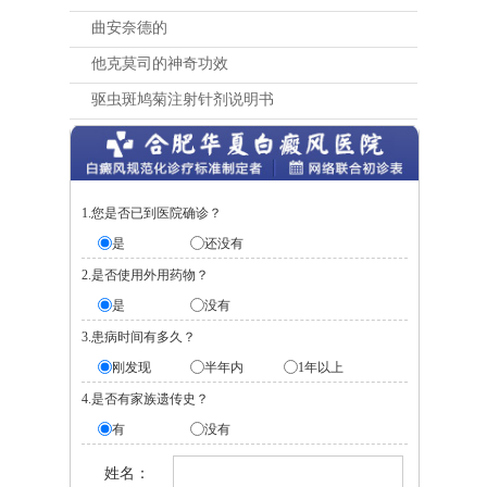
曲安奈德的
他克莫司的神奇功效
驱虫斑鸠菊注射针剂说明书
1.您是否已到医院确诊？
是
还没有
2.是否使用外用药物？
是
没有
3.患病时间有多久？
刚发现
半年内
1年以上
4.是否有家族遗传史？
有
没有
姓名：