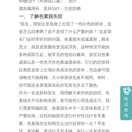
药物治疗（外用或口服）、光疗
遵医嘱用药，坚持治疗，注意防晒
一、 了解色素脱失症
“医生，我较近发现身上出现了一些白色的斑块，这
是怎么回事啊？是不是得了什么严重的病？”这是我
在门诊经常听到的问题。色素脱失或减退斑，顾名
思义，就是皮肤颜色变浅或消失。这种情况可能由
多种原因引起，较常见的包括白癜风、炎症后色素
减退以及一些先天性色素减退疾病。它们的症状特
征都是皮肤上出现白色或淡色的斑块，但边缘可能
清晰也可能模糊，大小和形状也各不相同。有时，
你可能还会发现斑块处的毛发也失去了颜色。
作为一名皮肤科医生，我理解大家对此的担忧。色
电
素脱失不仅影响美观，更可能对心理造成压力。我
话
们需要明确的是，色素脱失并不一定意味着患上了
咨
询
严重疾病，但找到病因并进行针对性治疗非常重
要。色素脱失症初期怎么治疗好得快一点？早发
现，早诊断，早治疗才是关键。所以一旦发现皮肤