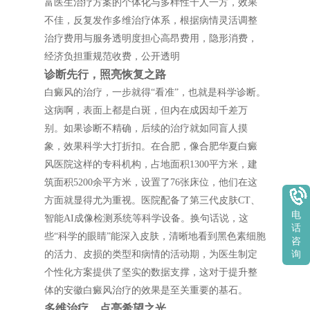
富医生治疗方案的个体化与多样性千人一方，效果
不佳，反复发作多维治疗体系，根据病情灵活调整
治疗费用与服务透明度担心高昂费用，隐形消费，
经济负担重规范收费，公开透明
诊断先行，照亮恢复之路
白癜风的治疗，一步就得“看准”，也就是科学诊断。
这病啊，表面上都是白斑，但内在成因却千差万
别。如果诊断不精确，后续的治疗就如同盲人摸
象，效果科学大打折扣。在合肥，像合肥华夏白癜
风医院这样的专科机构，占地面积1300平方米，建
筑面积5200余平方米，设置了76张床位，他们在这
方面就显得尤为重视。医院配备了第三代皮肤CT、
电
智能AI成像检测系统等科学设备。换句话说，这
话
些“科学的眼睛”能深入皮肤，清晰地看到黑色素细胞
咨
的活力、皮损的类型和病情的活动期，为医生制定
询
个性化方案提供了坚实的数据支撑，这对于提升整
体的安徽白癜风治疗的效果是至关重要的基石。
多维治疗，点亮希望之光