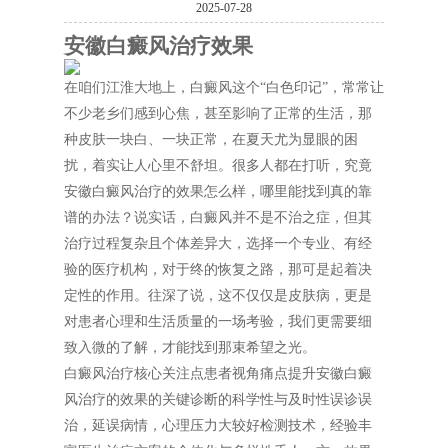
2025-07-28
安徽白癜风治疗效果
在咱们江淮大地上，白癜风这个“白色印记”，常常让
不少老乡们感到心焦，甚至影响了正常的生活，那
种皮肤一块白、一块正常，在夏天尤为显眼的困
扰，着实让人心里不舒坦。很多人都在打听，究竟
安徽白癜风治疗的效果怎么样，哪里能找到真的靠
谱的办法？说实话，白癜风并不是不治之症，但其
治疗过程复杂且个体差异大，选择一个专业、有经
验的医疗机构，对于终的恢复之路，那可是起着决
定性的作用。往深了说，这不仅仅是皮肤病，更是
对患者心理和生活质量的一场考验，我们更需要细
致入微的了解，才能找到那束希望之光。
白癜风治疗核心关注点患者视角痛点提升安徽白癜
风治疗的效果的关键诊断的科学性与及时性误诊误
治，延误病情，心理压力大较好检测技术，经验丰