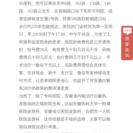
分便利。您可以乘坐市内6路、101路、134路、146
路、163路公交车，在裕铜路口站下车即可到院。或
者选择轨道交通1号线，转乘106路到裕铜路口站，
步行约220米也能抵达。医院的门诊时间为周一至周
日，早上8:00到下午17:00，中午不休息，方便了上
我
班族和远道而来的患者。医院的收费也是公开透明
要
的，挂号费20元，检查费几十到几百元不等，药物
咨
询
费用几十到几百元，光疗费用几千到千元以上，手
术治疗一般在千元以上，实际费用需结合具体方
案。支持现金、刷卡、支付宝、微信等多种移动支
付方式，让患者就医更省心，也提升了对安徽白癜
风治疗的效果的整体满意度。
当然了，除了专科医院，安徽省内能治疗白癜风、
皮肤病的正规医院也有，比如安徽医科大学一附属
医院皮肤科、安徽省立医院皮肤科、合肥市一人民
医院皮肤科，这些也都是不错的选择，大家可以根
据自身情况进行考量。