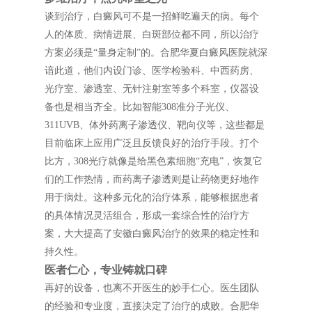
谈到治疗，白癜风可不是一招鲜吃遍天的病。每个
人的体质、病情进展、白斑部位都不同，所以治疗
方案必须是“量身定制”的。合肥华夏白癜风医院就深
谙此道，他们内设门诊、医学检验科、中西药房、
光疗室、渗透室、无针注射室等多个科室，仪器设
备也是相当齐全。比如智能308准分子光仪、
311UVB、体外药离子渗透仪、靶向仪等，这些都是
目前临床上应用广泛且反馈良好的治疗手段。打个
比方，308光疗就像是给黑色素细胞“充电”，恢复它
们的工作热情，而药离子渗透则是让药物更好地作
用于病灶。这种多元化的治疗体系，能够根据患者
的具体情况灵活组合，形成一套综合性的治疗方
案，大大提高了安徽白癜风治疗的效果的稳定性和
持久性。
医者仁心，专业铸就口碑
再好的设备，也离不开医生的妙手仁心。医生团队
的经验和专业度，直接决定了治疗的成败。合肥华