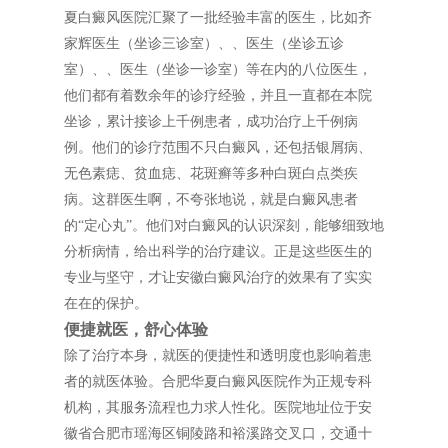
夏白癜风医院汇聚了一批经验丰富的医生，比如齐
家辉医生（坐诊三诊室）、、医生（坐诊五诊
室）、、医生（坐诊一诊室）等在内的八位医生，
他们都有着数余年的诊疗经验，并且一直都在本院
坐诊，累计接诊上千例患者，成功治疗上千例病
例。他们的诊疗范围不只白癜风，还包括银屑病、
无色素痣、贫血痣、花斑癣等多种白斑白点类疾
病。这群医生啊，不夸张地说，就是白癜风患者
的“定心丸”。他们对白癜风的认识深刻，能够细致地
分析病情，给出科学的治疗建议。正是这些医生的
专业与坚守，才让安徽白癜风治疗的效果有了实实
在在的保护。
便捷就医，舒心体验
除了治疗本身，就医的便捷性和透明度也影响着患
者的就医体验。合肥华夏白癜风医院作为正规专科
机构，其服务流程也力求人性化。医院地址位于安
徽省合肥市瑶海区铜陵路和裕溪路交叉口，交通十