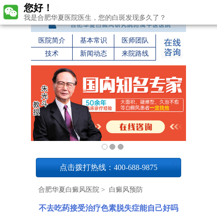
您好！
我是合肥华夏医院医生，您的白斑发现多久了？
医院简介
基本常识
医师团队
技术
新闻动态
来院路线
1
点击拨打热线：400-688-9875
合肥华夏白癜风医院
>
白癜风预防
不去吃药接受治疗色素脱失症能自己好吗