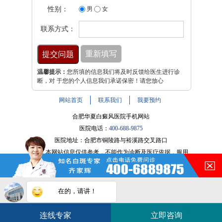
性别：
男
女
联系方式：
温馨提示：
您所填的信息我们将及时反馈给医生进行诊
断，对 于您的个人信息我们承诺保密！请您放心
网站首页
联系我们
我要预约
合肥华夏白癜风医院手机网站
医院电话：
400-688-9875
医院地址：合肥市铜陵路与裕溪路交叉路口
注：本网站信息仅供参考，不能作为诊断及医疗依据，服用
在的，请讲！
药物或进行治疗时请遵医嘱。如有转载或引用文章涉及版权
问题，请与我们联系。
皖ICP备16014022号-9
您的白斑在什么部位？
白斑在线问医生
2条新消息
2
皖公网安备 34010202600947号
连线专家
立即咨询
如何快速治好白癜风？
电话咨询
在线咨询