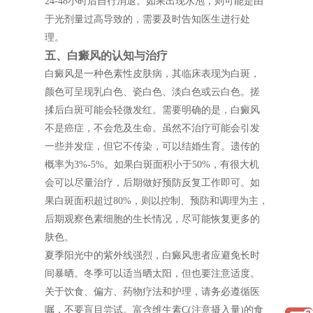
24-48小时后自行消退。如果出现水泡，则可能是由
于光剂量过高导致的，需要及时告知医生进行处
理。
五、白癜风的认知与治疗
白癜风是一种色素性皮肤病，其临床表现为白斑，
颜色可呈现乳白色、瓷白色、淡白色或云白色。搓
揉后白斑可能会轻微发红。需要明确的是，白癜风
不是癌症，不会危及生命。虽然不治疗可能会引发
一些并发症，但它不传染，可以结婚生育。遗传的
概率为3%-5%。如果白斑面积小于50%，有很大机
会可以尽量治疗，后期做好预防反复工作即可。如
果白斑面积超过80%，则以控制、预防和调理为主，
后期观察色素细胞的生长情况，尽可能恢复更多的
肤色。
夏季阳光中的紫外线强烈，白癜风患者应避免长时
间暴晒。冬季可以适当晒太阳，但也要注意适度。
关于饮食、偏方、药物疗法和护理，请务必遵循医
嘱，不要盲目尝试。富含维生素C(注意摄入量)的食