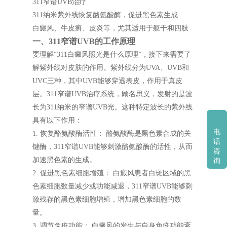
311窄谱UVB治疗
311纳米紫外线恢复酪氨酸酶，促进黑色素生成
白癜风、牛皮癣、皮炎等，尤其适用于躯干和四肢
一、311窄谱UVB的工作原理
要理解“311白癜风照光是什么原理”，接下来需要了
解紫外线对皮肤的作用。紫外线分为UVA、UVB和
UVC三种，其中UVB能够穿透表皮，作用于真皮
层。311窄谱UVB治疗系统，顾名思义，发射的是波
长为311纳米的窄谱UVB光。这种特定波长的紫外线
具有以下作用：
电
1. 恢复酪氨酸酶活性： 酪氨酸酶是黑色素合成的关
话
键酶，311窄谱UVB能够刺激酪氨酸酶的活性，从而
咨
加速黑色素的生成。
询
2. 促进黑色素细胞增殖： 白癜风患者白斑区域的黑
色素细胞数量减少或功能减退，311窄谱UVB能够刺
激残存的黑色素细胞增殖，增加黑色素细胞的数
量。
3. 调节免疫功能： 白癜风的发生与自身免疫功能紊