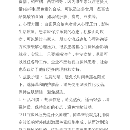
食物，如柑橘、西红柿等，因为维生素C(注意摄入
量)会抑制黑色素的合成。可以适当多食用一些富含
酪氨酸的食物，如动物肝脏、瘦肉、豆类等。
2. 心理方面： 白癜风会给患者带来心理压力，影响
生活质量。患者应保持乐观的心态，积极面对疾
病，可以通过与家人、朋友交流或参加心理咨询等
方式来缓解心理压力。很多患者担心白癜风会影响
就业，实际上，只要积极治疗，控制病情，尽量可
以胜任各种工作。企业不应歧视白癜风患者，社会
也应该给予他们更多的理解和支持。
3. 皮肤护理： 注意防晒，避免长时间暴露在阳光
下。选择温和的护肤品，避免使用刺激性化妆品。
保持皮肤清洁，避免感染。
4. 生活习惯： 规律作息，避免熬夜。适当锻炼，增
强体质。保持良好的心态，避免情绪波动。
“311白癜风照光是什么原理”，简单来说就是利用特
定波长的紫外线刺激黑色素细胞生成，从而达到治
疗白癜风的目的。这种治疗方法需要患者的积极配