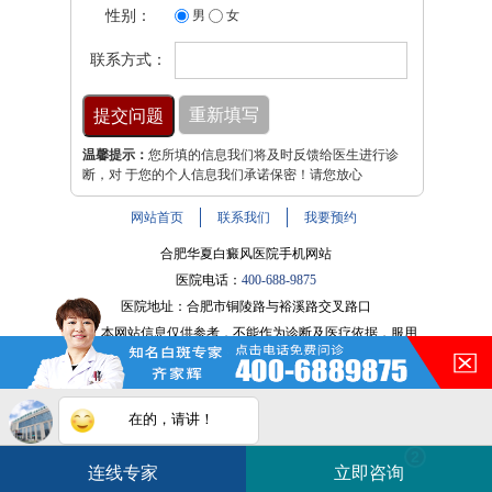
性别：
男
女
联系方式：
温馨提示：
您所填的信息我们将及时反馈给医生进行诊
断，对 于您的个人信息我们承诺保密！请您放心
网站首页
联系我们
我要预约
合肥华夏白癜风医院手机网站
医院电话：
400-688-9875
医院地址：合肥市铜陵路与裕溪路交叉路口
注：本网站信息仅供参考，不能作为诊断及医疗依据，服用
在的，请讲！
药物或进行治疗时请遵医嘱。如有转载或引用文章涉及版权
问题，请与我们联系。
皖ICP备16014022号-9
您的白斑在什么部位？
白斑在线问医生
2条新消息
2
皖公网安备 34010202600947号
连线专家
立即咨询
如何快速治好白癜风？
电话咨询
在线咨询