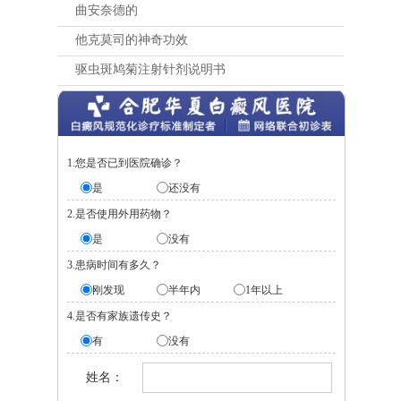
曲安奈德的
他克莫司的神奇功效
驱虫斑鸠菊注射针剂说明书
1.您是否已到医院确诊？
是
还没有
2.是否使用外用药物？
是
没有
3.患病时间有多久？
刚发现
半年内
1年以上
4.是否有家族遗传史？
有
没有
姓名：