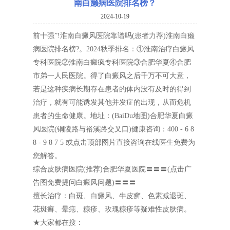
南白癞病医院排名榜？
2024-10-19
前十强”!淮南白癜风医院靠谱吗(患者力荐)淮南白癞
病医院排名榜?。2024秋季排名：①淮南治疗白癜风
专科医院②淮南白癜疯专科医院③合肥华夏④合肥
市弟一人民医院。得了白癜风之后千万不可大意，
若是这种疾病长期存在患者的体内没有及时的得到
治疗，就有可能诱发其他并发症的出现，从而危机
患者的生命健康。地址：(BaiDu地图)合肥华夏白癜
风医院(铜陵路与裕溪路交叉口)健康咨询：400 - 6 8
8 - 9 8 7 5 或点击顶部图片直接咨询在线医生免费为
您解答。
综合皮肤病医院(推荐)合肥华夏医院〓〓〓(点击广
告图免费提问白癜风问题)〓〓〓
擅长治疗：白斑、白癜风、牛皮癣、色素减退斑、
花斑癣、晕痣、糠疹、玫瑰糠疹等疑难性皮肤病。
★大家都在搜：