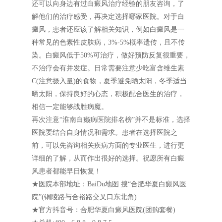
还可以向身边有过白癜风治疗经验的朋友咨询，了
解他们的治疗感受，再决定选择哪家医院。对于白
癜风，患者还应该了解相关知识，例如白癜风是一
种常见的色素性皮肤病，3%-5%概率遗传，且不传
染。白癜风低于50%可治疗，做好预防反复很重要，
不治疗会有并发症。日常需要注意少吃富含维生素
C(注意摄入量)的食物，夏季避免晒太阳，冬季适当
晒太阳，保持良好的心态，积极配合医生的治疗，
相信一定能够战胜病魔。
再次注意“淮南白癞病医院排名榜”并不是标准，选择
医院要结合自身情况和需求。患者在选择医院之
前，可以先咨询相关疾病方面的专业医生，进行更
详细的了解，从而作出很好的选择。祝愿所有白癜
风患者都能早日恢复！
★医院本部地址：BaiDu地图 搜“合肥华夏白癜风医
院”(铜陵路与合裕路交叉口东北角)
★官方抖音号：合肥华夏白癜风医院(团购套餐)