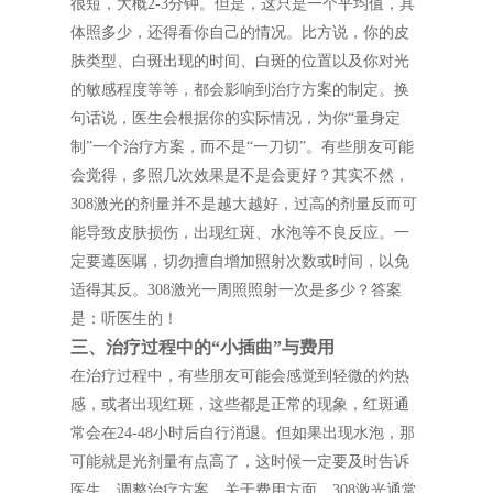
很短，大概2-3分钟。但是，这只是一个平均值，具
体照多少，还得看你自己的情况。比方说，你的皮
肤类型、白斑出现的时间、白斑的位置以及你对光
的敏感程度等等，都会影响到治疗方案的制定。换
句话说，医生会根据你的实际情况，为你“量身定
制”一个治疗方案，而不是“一刀切”。有些朋友可能
会觉得，多照几次效果是不是会更好？其实不然，
308激光的剂量并不是越大越好，过高的剂量反而可
能导致皮肤损伤，出现红斑、水泡等不良反应。一
定要遵医嘱，切勿擅自增加照射次数或时间，以免
适得其反。308激光一周照照射一次是多少？答案
是：听医生的！
三、治疗过程中的“小插曲”与费用
在治疗过程中，有些朋友可能会感觉到轻微的灼热
感，或者出现红斑，这些都是正常的现象，红斑通
常会在24-48小时后自行消退。但如果出现水泡，那
可能就是光剂量有点高了，这时候一定要及时告诉
医生，调整治疗方案。关于费用方面，308激光通常