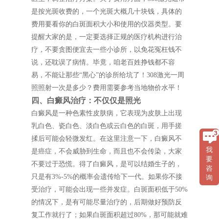
是按光斑收费的，一个光斑大概几十块钱，具体的
费用要看你的白斑面积大小和使用的仪器类型。要
提醒大家的是，一定要选择正规的医疗机构进行治
疗，不要贪图便宜去一些小诊所，以免花冤枉钱不
说，还耽误了病情。毕竟，咱老百姓挣钱都不容
易，不能让那些“黑心”的诊所给坑了！308激光一周
照照射一次是多少？费用需要参考当地物价水平！
四、白癜风治疗：不仅仅是照光
白癜风是一种色素性皮肤病，它表现为皮肤上出现
乳白色、瓷白色、淡白色或云白色的白斑，用手搓
揉后可能会轻微发红。在这里注意一下，白癜风不
我
是癌症，不会威胁到生命，而且也不会传染，大家
要
不要过于恐慌。得了白癜风，是可以结婚生子的，
咨
只是有3%-5%的概率会遗传给下一代。如果你不接
询
受治疗，可能会出现一些并发症。白斑面积低于50%
的情况下，是有可能尽量治疗的，后期做好预防反
复工作就行了；如果白斑面积超过80%，那可能就难