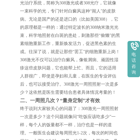
光治疗系统，简称为308激光或者308光疗，它就像
一束科学的光，专门针对白癜风这种“闹人”的皮肤
病。无论是国产的还是进口的（比如美国308），它
的原理都是一样的：通过特定波长的308纳米激光光
束，科学地照射在白斑的患处，刺激那些“偷懒”的黑
素细胞重新工作，重新焕发活力，促进黑色素的生
成。往深了说，就是让那些“罢工”的细胞重新上岗！
电
308激光不仅可以治疗白癜风，像银屑病、顽固性湿
话
咨
疹这些皮肤问题，它也能帮上忙。而且，它的适用
询
人群很广，即使是孕妇和儿童，在医生的专业评估
后，也可以接受治疗。308激光一周照照射一次是多
少？这依然是医生需要结合患者具体情况考量的！
二、一周照几次？“量身定制”才有效
终于说到大家较关心的问题了：308激光一周照照射
一次是多少？这个问题就像问“吃饭应该吃多少”一
样，每个人的饭量都不一样，治疗也是一样的道
理。一般医生会建议每周照光1-2次，每次的时间也