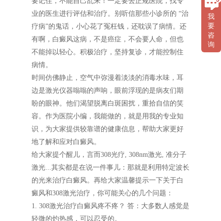
要记住，不能自己乱来！一定要去正规医院，找专
业的医生进行评估和治疗。别听信那些小诊所的 “治
我
要
疗病”的鬼话，小心花了冤枉钱，还耽误了病情。还
咨
有啊，白癜风这病，不是癌症，不会要人命，但也
询
不能掉以轻心。积极治疗，坚持复诊，才能控制住
病情。
时间仿佛静止，空气中弥漫着淡淡的消毒水味，耳
边是激光仪器嗡嗡的声响，眼前浮现的是病友们期
盼的眼神。他们渴望脱离白斑困扰，重拾自信的笑
容。作为医院小编，我能做的，就是用我的专业知
识，为大家提供较靠谱的健康信息，帮助大家更好
地了解和应对白癜风。
给大家提个醒儿，言而308光疗, 308nm激光, 准分子
激光...其实都是在说一件事儿：那就是利用特定波长
的光来治疗白癜风。再给大家温馨提示一下关于白
癜风和308激光治疗，你可能关心的几个问题：
1. 308激光治疗白癜风疼不疼？ 答：大多数人感觉是
轻微的灼热感，可以忍受的。