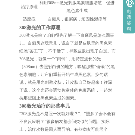
利用308nm激光刺激黑素细胞增殖，促进
治疗原理
黑色素生成
电
话
适应症
白癜风，银屑病，顽固性湿疹等
咨
308激光的工作原理
询
308激光是啥？咱们得先了解一下白癜风是怎么回事
儿。白癜风这玩意儿，说白了就是皮肤里的黑色素
细胞“罢工”了，不干活了，导致皮肤出现了白斑。而
308激光，就像一个“闹钟”，用特定波长的光
（308nm）去照射白斑的地方，唤醒那些“偷懒”的黑
色素细胞，让它们重新开始生成黑色素。换句话
说，就是用光刺激皮肤，让皮肤自己好起来！往深
了说，这个光还会调动你身体的免疫系统，一起对
抗那些阻止黑色素生成的因素。
308激光治疗的那些事儿
“308激光是不是照一次就好啦？”、“照多了会不会有
不良反应啊？”很多病友都会问类似的问题。实际
上，治疗次数是因人而异的。有些病友可能照个十