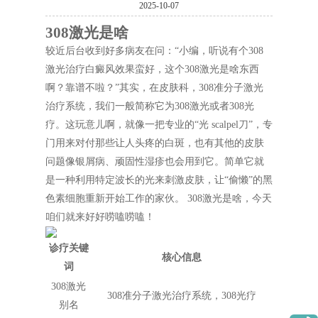
2025-10-07
308激光是啥
较近后台收到好多病友在问：“小编，听说有个308
激光治疗白癜风效果蛮好，这个308激光是啥东西
啊？靠谱不啦？”其实，在皮肤科，308准分子激光
治疗系统，我们一般简称它为308激光或者308光
疗。这玩意儿啊，就像一把专业的“光 scalpel刀”，专
门用来对付那些让人头疼的白斑，也有其他的皮肤
问题像银屑病、顽固性湿疹也会用到它。简单它就
是一种利用特定波长的光来刺激皮肤，让“偷懒”的黑
色素细胞重新开始工作的家伙。 308激光是啥，今天
咱们就来好好唠嗑唠嗑！
诊疗关键
核心信息
词
308激光
308准分子激光治疗系统，308光疗
别名