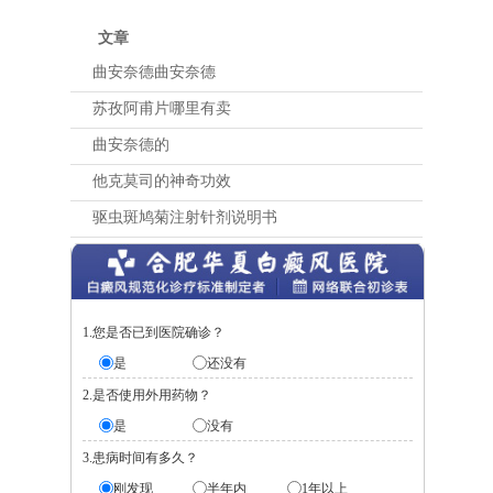
文章
曲安奈德曲安奈德
苏孜阿甫片哪里有卖
曲安奈德的
他克莫司的神奇功效
驱虫斑鸠菊注射针剂说明书
1.您是否已到医院确诊？
是
还没有
2.是否使用外用药物？
是
没有
3.患病时间有多久？
刚发现
半年内
1年以上