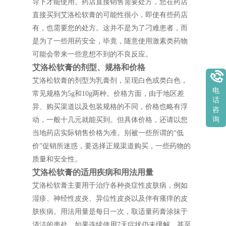
导下才能使用。药店直接销售需要处方，您在药店
直接买到艾洛松软膏的可能性很小，即使有些药店
有，也需要您的处方。这并不是为了刁难患者，而
是为了一些用药安全，毕竟，随意使用激素类药物
可能会带来一些意想不到的不良反应。
艾洛松软膏的剂型、规格和价格
艾洛松软膏的剂型为乳膏剂，呈现白色或类白色，
电
常见规格为5g和10g两种。价格方面，由于地区差
话
异、购买渠道以及包装规格的不同，价格也略有浮
咨
询
动，一般十几元就能买到。但具体价格，还请以您
当地药店实际销售价格为准。别被一些所谓的“低
价”促销所迷惑，要选择正规渠道购买，一些药物的
质量和安全性。
艾洛松软膏的适用疾病和用法用量
艾洛松软膏主要用于治疗各种炎症性皮肤病，例如
湿疹、神经性皮炎、异位性皮炎以及伴有瘙痒的皮
肤疾病。用法用量是每日一次，取适量药膏涂抹于
清洁的患处。如果连续使用7天症状仍未缓解，甚至