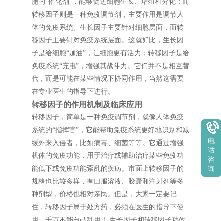
胞的“催化剂”，能够促进细胞生长、增殖和分化；而
转移因子则是一种免疫调节剂，主要作用是调节人
体的免疫系统。生长因子主要针对细胞层面，而转
移因子主要针对免疫系统层面。这就好比，生长因
子是给细胞“加油”，让细胞更有活力；转移因子是给
免疫系统“充电”，增强其战斗力。它们并不是相互替
代，而是可能在某些情况下协同作用，当然这需要
在专业医生的指导下进行。
转移因子的作用机制及临床应用
转移因子，简单是一种免疫调节剂，就像人体免疫
系统的“指挥官”，它能帮助免疫系统更好地识别和减
电
缓外来入侵者，比如病毒、细菌等等。它通过增强
话
机体的免疫功能，用于治疗或辅助治疗某些免疫功
咨
能低下或免疫功能紊乱的疾病。市面上转移因子的
询
规格也比较多样，有口服溶液、胶囊和注射剂等多
种剂型，价格也相对亲民。但是，大家一定要记
住，转移因子属于处方药，必须在医生的指导下使
用，千万不能自己乱用！ 生长因子和转移因子功效