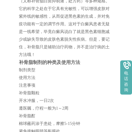
（又称补骨脂白斑抑制液，处方药）等多种规格。
它的科学之处在于它具有光敏性，可以增强皮肤对
紫外线的敏感性，从而促进黑色素的生成，并对免
疫功能有一定的调节作用。这对于白癜风患者无疑
是一线希望，毕竟白癜风说白了就是黑色素细胞减
少或缺失导致的皮肤色素脱失性疾病。但是，要记
住，补骨脂只是辅助治疗药物，并不是治疗病的土
方法哦！
补骨脂制剂的种类及使用方法
制剂类型
电
使用方法
话
咨
注意事项
询
补骨脂颗粒
开水冲服，一日2次
遵医嘱，疗程一般为1～2周
补骨脂酊
棉球蘸药涂于患处，摩擦5-15分钟
避免接触眼睛等黏膜处