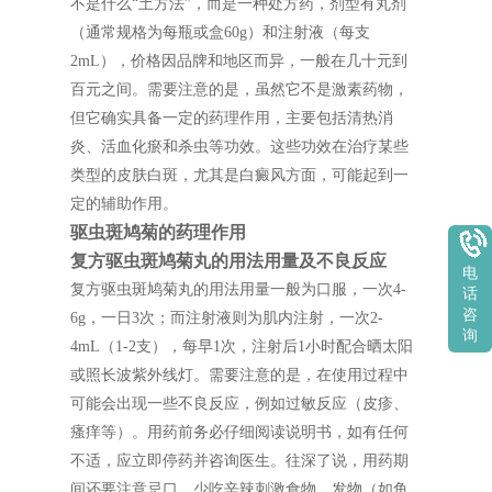
不是什么“土方法”，而是一种处方药，剂型有丸剂
（通常规格为每瓶或盒60g）和注射液（每支
2mL），价格因品牌和地区而异，一般在几十元到
百元之间。需要注意的是，虽然它不是激素药物，
但它确实具备一定的药理作用，主要包括清热消
炎、活血化瘀和杀虫等功效。这些功效在治疗某些
类型的皮肤白斑，尤其是白癜风方面，可能起到一
定的辅助作用。
驱虫斑鸠菊的药理作用
复方驱虫斑鸠菊丸的用法用量及不良反应
电
复方驱虫斑鸠菊丸的用法用量一般为口服，一次4-
话
咨
6g，一日3次；而注射液则为肌内注射，一次2-
询
4mL（1-2支），每早1次，注射后1小时配合晒太阳
或照长波紫外线灯。需要注意的是，在使用过程中
可能会出现一些不良反应，例如过敏反应（皮疹、
瘙痒等）。用药前务必仔细阅读说明书，如有任何
不适，应立即停药并咨询医生。往深了说，用药期
间还要注意忌口，少吃辛辣刺激食物、发物（如鱼