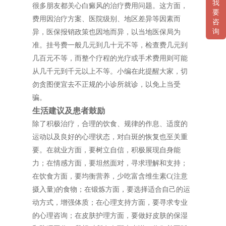
我
很多朋友都关心白癜风的治疗费用问题。这方面，
要
费用因治疗方案、医院级别、地区差异等因素而
咨
询
异，医保报销政策也因地而异，以当地医保局为
准。挂号费一般几元到几十元不等，检查费几元到
几百元不等，而整个疗程的光疗或手术费用则可能
从几千元到千元以上不等。小编在此提醒大家，切
勿贪图便宜去不正规的小诊所就诊，以免上当受
骗。
生活建议及患者鼓励
除了积极治疗，合理的饮食、规律的作息、适度的
运动以及良好的心理状态，对白斑的恢复也至关重
要。在就业方面，要树立自信，积极展现自身能
力；在情感方面，要坦然面对，寻求理解和支持；
在饮食方面，要均衡营养，少吃富含维生素C(注意
摄入量)的食物；在锻炼方面，要选择适合自己的运
动方式，增强体质；在心理支持方面，要寻求专业
的心理咨询；在皮肤护理方面，要做好皮肤的保湿