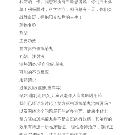
和防晒工作。我想对所有白斑患者说：你们并不孤
单！积极面对，科学治疗，相信总有一天，你们会
战胜白斑，拥抱阳光灿烂的人生！
药物名称
剂型
主要功效
复方驱虫斑鸠菊丸
丸剂、注射液
清热消炎,活血化瘀,杀虫
可能的不良反应
用药禁忌
过敏反应(皮疹,瘙痒等)
孕妇,哺乳期妇女,儿童及老年人应遵医嘱用药
我们已经详细讨论了复方驱虫斑鸠菊丸治白斑吗？
以及围绕这个问题展开的诸多方面。健康小贴士，
复方驱虫斑鸠菊丸并不是白斑的有效药，其治疗的
效果有待进一步临床验证。 理性看待治疗，选择正
规医院和医生，才是战胜白斑的关键。