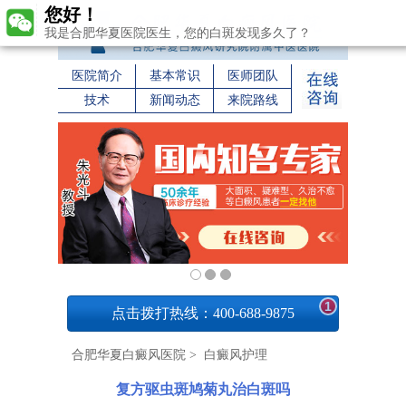
您好！
我是合肥华夏医院医生，您的白斑发现多久了？
医院简介
基本常识
医师团队
技术
新闻动态
来院路线
1
点击拨打热线：400-688-9875
合肥华夏白癜风医院
>
白癜风护理
复方驱虫斑鸠菊丸治白斑吗