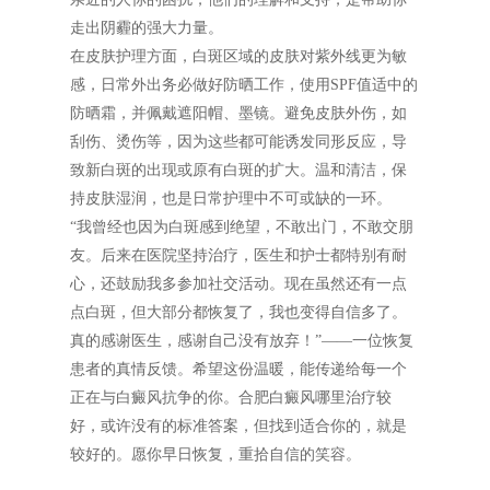
走出阴霾的强大力量。
在皮肤护理方面，白斑区域的皮肤对紫外线更为敏
感，日常外出务必做好防晒工作，使用SPF值适中的
防晒霜，并佩戴遮阳帽、墨镜。避免皮肤外伤，如
刮伤、烫伤等，因为这些都可能诱发同形反应，导
致新白斑的出现或原有白斑的扩大。温和清洁，保
持皮肤湿润，也是日常护理中不可或缺的一环。
“我曾经也因为白斑感到绝望，不敢出门，不敢交朋
友。后来在医院坚持治疗，医生和护士都特别有耐
心，还鼓励我多参加社交活动。现在虽然还有一点
点白斑，但大部分都恢复了，我也变得自信多了。
真的感谢医生，感谢自己没有放弃！”——一位恢复
患者的真情反馈。希望这份温暖，能传递给每一个
正在与白癜风抗争的你。合肥白癜风哪里治疗较
好，或许没有的标准答案，但找到适合你的，就是
较好的。愿你早日恢复，重拾自信的笑容。