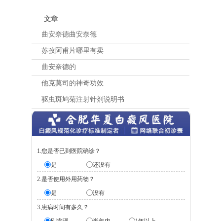
文章
曲安奈德曲安奈德
苏孜阿甫片哪里有卖
曲安奈德的
他克莫司的神奇功效
驱虫斑鸠菊注射针剂说明书
1.您是否已到医院确诊？
是
还没有
2.是否使用外用药物？
是
没有
3.患病时间有多久？
刚发现
半年内
1年以上