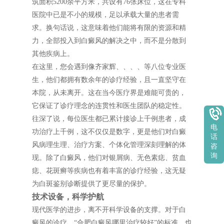
筑面积5200余平方米，共设有76张床位，这在专科
医院中已是不小的规模，足以承载大量的患者需
求。换句话说，这意味着他们能将有限的资源和精
力，全部投入到白癜风的解决之中，而不是分散到
其他疾病上。
在这里，您会遇到像齐家辉、、、、等八位专业医
生，他们都拥有数余年的诊疗经验，且一直坚守在
本院，从未离开。这在当今医疗界是难能可贵的，
它保证了诊疗理念的连贯性和医生团队的稳定性。
往深了说，每位医生都已累计接诊上千例患者，成
电
功治疗上千例，这不仅仅是数字，更是他们对白癜
话
风病理生理、治疗方案、个体化管理深刻理解的体
咨
询
现。除了白癜风，他们对银屑病、无色素痣、贫血
痣、花斑癣等疾病也有着丰富的诊疗经验，这无疑
为白斑鉴别诊断提供了更尽量的保护。
技术设备，科学护航
现代医学的进步，离不开科学设备的支撑。对于白
癜风的诊疗，“合肥白癜风哪里治疗较好”的标准，也