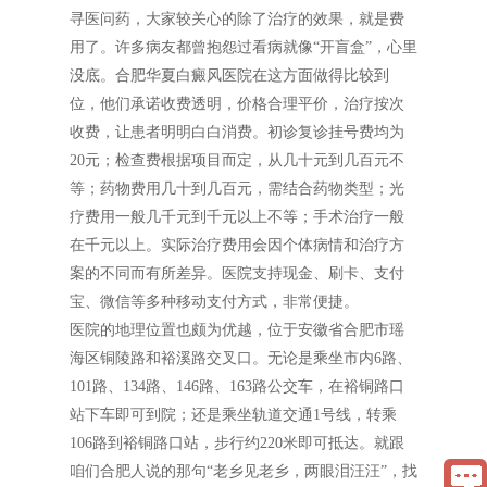
寻医问药，大家较关心的除了治疗的效果，就是费
用了。许多病友都曾抱怨过看病就像“开盲盒”，心里
没底。合肥华夏白癜风医院在这方面做得比较到
位，他们承诺收费透明，价格合理平价，治疗按次
收费，让患者明明白白消费。初诊复诊挂号费均为
20元；检查费根据项目而定，从几十元到几百元不
等；药物费用几十到几百元，需结合药物类型；光
疗费用一般几千元到千元以上不等；手术治疗一般
在千元以上。实际治疗费用会因个体病情和治疗方
案的不同而有所差异。医院支持现金、刷卡、支付
宝、微信等多种移动支付方式，非常便捷。
医院的地理位置也颇为优越，位于安徽省合肥市瑶
海区铜陵路和裕溪路交叉口。无论是乘坐市内6路、
101路、134路、146路、163路公交车，在裕铜路口
站下车即可到院；还是乘坐轨道交通1号线，转乘
106路到裕铜路口站，步行约220米即可抵达。就跟
咱们合肥人说的那句“老乡见老乡，两眼泪汪汪”，找