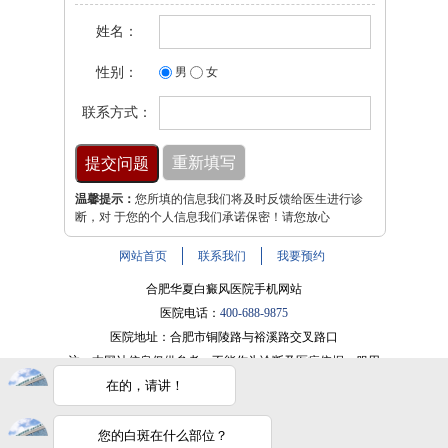
姓名：
性别：
男
女
联系方式：
温馨提示：
您所填的信息我们将及时反馈给医生进行诊
断，对 于您的个人信息我们承诺保密！请您放心
网站首页
联系我们
我要预约
合肥华夏白癜风医院手机网站
医院电话：
400-688-9875
医院地址：合肥市铜陵路与裕溪路交叉路口
注：本网站信息仅供参考，不能作为诊断及医疗依据，服用
药物或进行治疗时请遵医嘱。如有转载或引用文章涉及版权
在的，请讲！
问题，请与我们联系。
皖ICP备16014022号-9
您的白斑在什么部位？