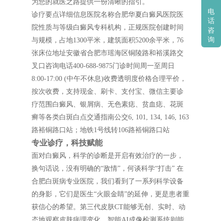
为您的就医之路提供一份清晰的指引。
电
诊疗要点详细信息医院名称合肥华夏白癜风医院医
话
院性质与等级白癜风专科机构，正规医院创建时间
咨
询
与规模，占地1300平米，建筑面积5200余平米，76
张床位地址安徽省合肥市瑶海区铜陵路和裕溪路交
叉口咨询电话400-688-9875门诊时间周一至周日
8:00-17:00 (中午不休息)收费透明度价格合理平价，
按次收费，支持现金、刷卡、支付宝、微信主要诊
疗范围白癜风、银屑病、无色素痣、贫血痣、花斑
癣等各类白斑白点交通指南公交6, 101, 134, 146, 163
路裕铜路口站；地铁1号线转106路裕铜路口站
专业诊疗，科技赋能
面对白癜风，科学的诊断是开启有效治疗的一步，
换句话说，没有明确的“敌情”，何谈科学“打击” 在
合肥白斑病专业医院，我们看到了一系列科学设备
的身影，它们是医生“火眼金睛”的延伸，更是患者重
获信心的希望。第三代皮肤CT能够无创、实时、动
态地观察皮肤病理变化，智能AI成像检测系统则能