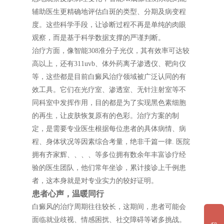
辅助医生更精确地评估白斑的类型、分期及病变程
度。这些科学手段，让诊断过程不再是单纯的肉眼
观察，而是基于科学数据支撑的严谨判断。
治疗方面，像智能308准分子光仪，其有效率可达较
高以上，还有311uvb、体外药离子渗透仪、靶向仪
等，这些都是目前白癜风治疗领域被广泛认同的有
效工具。它们在光疗室、渗透室、无针注射室等不
同科室中发挥作用，目的都是为了实现黑色素细胞
的再生，让皮肤恢复原有的色彩。治疗方案的制
定，是需要专业医生根据每位患者的具体病情、病
程、身体状况等因素综合考量，绝非千篇一律. 医院
拥有齐家辉、、、、等多位拥有数余年丰富诊疗经
验的医生团队，他们常年坐诊，累计接诊上千例患
者，这本身就是对专业实力的较好证明。
患者心声，温暖同行
白癜风的治疗周期往往较长，这期间，患者可能会
面临就业歧视、情感困扰、社交障碍等诸多挑战。