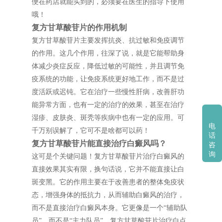
便在药店就能买到的，必须要在医生的指导下使用
哦！
复方甘草酸苷片的作用机制
复方甘草酸苷片主要发挥抗炎、抗过敏和免疫调节
的作用。这几个作用，往深了说，就是它能帮助身
体减少炎症反应，降低过敏的可能性，并且调节免
疫系统的功能，让免疫系统更好地工作，而不是过
度活跃或迟钝。它在治疗一些慢性肝病，改善肝功
能异常方面，也有一定的治疗的效果，甚至在治疗
湿疹、皮肤炎、斑秃等疾病中也有一定的应用。可
电
千万别误解了，它可不是啥都可以药！
话
复方甘草酸苷片能直接治疗白癜风吗？
咨
询
这可是个关键问题！复方甘草酸苷片治疗白癜风的
直接效果其实有限，换句话说，它并不能直接让白
斑变黑。它的作用主要在于改善患者的整体免疫状
态，增强身体的抵抗力，从而辅助白癜风的治疗，
而不是直接治疗白癜风本身。它更像是一个“辅助队
员”，而不是“主力队员”。复方甘草酸苷片治疗白点