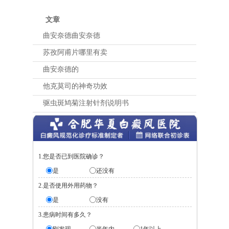
文章
曲安奈德曲安奈德
苏孜阿甫片哪里有卖
曲安奈德的
他克莫司的神奇功效
驱虫斑鸠菊注射针剂说明书
1.您是否已到医院确诊？
是
还没有
2.是否使用外用药物？
是
没有
3.患病时间有多久？
刚发现
半年内
1年以上