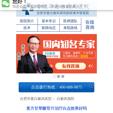
您好！
我是合肥华夏医院医生，您的白斑发现多久了？
医院简介
基本常识
医师团队
技术
新闻动态
来院路线
1
点击拨打热线：400-688-9875
合肥华夏白癜风医院
>
白癜风预防
复方甘草酸苷片治疗白点效果好吗