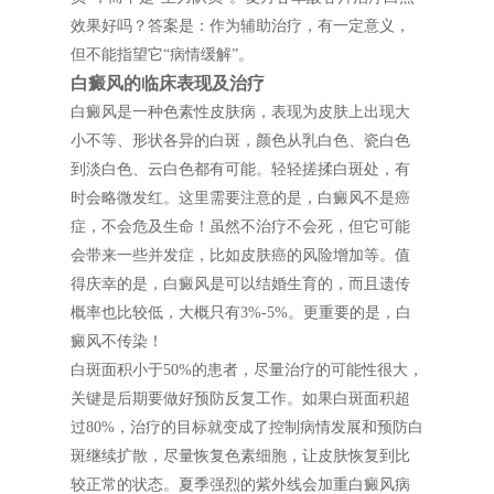
效果好吗？答案是：作为辅助治疗，有一定意义，
但不能指望它“病情缓解”。
白癜风的临床表现及治疗
白癜风是一种色素性皮肤病，表现为皮肤上出现大
小不等、形状各异的白斑，颜色从乳白色、瓷白色
到淡白色、云白色都有可能。轻轻搓揉白斑处，有
时会略微发红。这里需要注意的是，白癜风不是癌
症，不会危及生命！虽然不治疗不会死，但它可能
会带来一些并发症，比如皮肤癌的风险增加等。值
得庆幸的是，白癜风是可以结婚生育的，而且遗传
概率也比较低，大概只有3%-5%。更重要的是，白
癜风不传染！
白斑面积小于50%的患者，尽量治疗的可能性很大，
关键是后期要做好预防反复工作。如果白斑面积超
过80%，治疗的目标就变成了控制病情发展和预防白
斑继续扩散，尽量恢复色素细胞，让皮肤恢复到比
较正常的状态。夏季强烈的紫外线会加重白癜风病