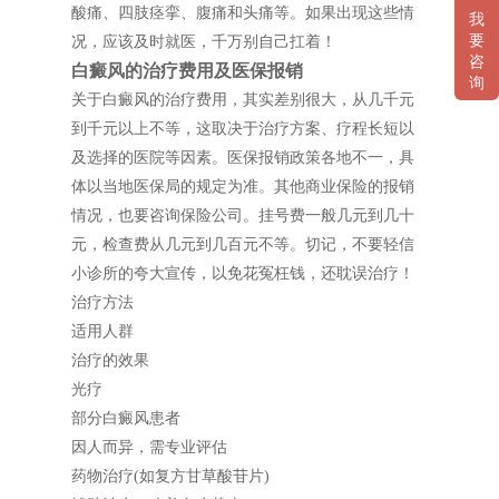
酸痛、四肢痉挛、腹痛和头痛等。如果出现这些情
我
要
况，应该及时就医，千万别自己扛着！
咨
白癜风的治疗费用及医保报销
询
关于白癜风的治疗费用，其实差别很大，从几千元
到千元以上不等，这取决于治疗方案、疗程长短以
及选择的医院等因素。医保报销政策各地不一，具
体以当地医保局的规定为准。其他商业保险的报销
情况，也要咨询保险公司。挂号费一般几元到几十
元，检查费从几元到几百元不等。切记，不要轻信
小诊所的夸大宣传，以免花冤枉钱，还耽误治疗！
治疗方法
适用人群
治疗的效果
光疗
部分白癜风患者
因人而异，需专业评估
药物治疗(如复方甘草酸苷片)