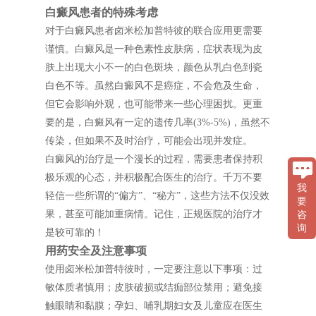
白癜风患者的特殊考虑
对于白癜风患者卤米松加普特彼的联合应用更需要
谨慎。白癜风是一种色素性皮肤病，症状表现为皮
肤上出现大小不一的白色斑块，颜色从乳白色到瓷
白色不等。虽然白癜风不是癌症，不会危及生命，
但它会影响外观，也可能带来一些心理困扰。更重
要的是，白癜风有一定的遗传几率(3%-5%)，虽然不
传染，但如果不及时治疗，可能会出现并发症。
白癜风的治疗是一个漫长的过程，需要患者保持积
极乐观的心态，并积极配合医生的治疗。千万不要
我
轻信一些所谓的“偏方”、“秘方”，这些方法不仅没效
要
果，甚至可能加重病情。记住，正规医院的治疗才
咨
询
是较可靠的！
用药安全及注意事项
使用卤米松加普特彼时，一定要注意以下事项：过
敏体质者慎用；皮肤破损或结痂部位禁用；避免接
触眼睛和黏膜；孕妇、哺乳期妇女及儿童应在医生