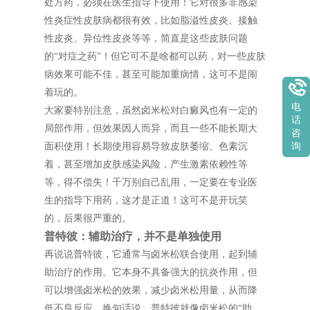
处方药，必须在医生指导下使用！它对很多非感染
性炎症性皮肤病都很有效，比如脂溢性皮炎、接触
性皮炎、异位性皮炎等等，简直是这些皮肤问题
的“对症之药”！但它可不是啥都可以药，对一些皮肤
病效果可能不佳，甚至可能加重病情，这可不是闹
着玩的。
电
大家要特别注意，虽然卤米松对白癜风也有一定的
话
局部作用，但效果因人而异，而且一些不能长期大
咨
面积使用！长期使用容易导致皮肤萎缩、色素沉
询
着，甚至增加皮肤感染风险，产生激素依赖性等
等，得不偿失！千万别自己乱用，一定要在专业医
生的指导下用药，这才是正道！这可不是开玩笑
的，后果很严重的。
普特彼：辅助治疗，并不是单独使用
再说说普特彼，它通常与卤米松联合使用，起到辅
助治疗的作用。它本身不具备强大的抗炎作用，但
可以增强卤米松的效果，减少卤米松用量，从而降
低不良反应。换句话说，普特彼就像卤米松的“助