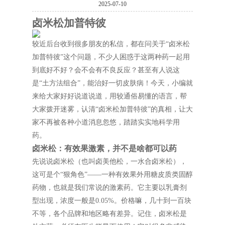
2025-07-10
卤米松加普特彼
较近后台收到很多朋友的私信，都在问关于“卤米松
加普特彼”这个问题，不少人困惑于这两种药一起用
到底好不好？会不会有不良反应？甚至有人说这
是“土方法组合”，能治好一切皮肤病！今天，小编就
来给大家好好说道说道，用较通俗易懂的语言，帮
大家拨开迷雾，认清“卤米松加普特彼”的真相，让大
家不再被各种小道消息忽悠，踏踏实实地科学用
药。
卤米松：有效果激素，并不是啥都可以药
先说说卤米松（也叫卤美他松，一水合卤米松），
这可是个“狠角色”——一种有效果外用糖皮质类固醇
药物，也就是我们常说的激素药。它主要以乳膏剂
型出现，浓度一般是0.05%。价格嘛，几十到一百块
不等，各个品牌和地区略有差异。记住，卤米松是