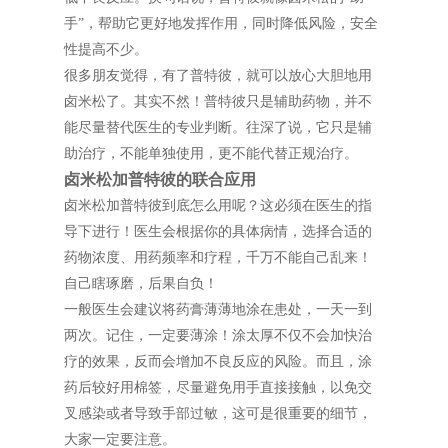
手”，帮助它更好地发挥作用，同时降低风险，安全
性提高不少。
很多朋友觉得，有了普特彼，就可以放心大胆地用
卤米松了。其实不然！普特彼只是辅助药物，并不
能尽量替代医生的专业判断。往深了说，它只是辅
助治疗，不能单独使用，更不能代替正规治疗。
卤米松加普特彼的联合应用
卤米松加普特彼到底怎么用呢？这必须在医生的指
导下进行！医生会根据你的具体病情，选择合适的
药物浓度、用药频率和疗程，千万不能自己乱来！
自己瞎琢磨，后果自负！
一般医生会建议将药膏薄薄地涂在患处，一天一到
两次。记住，一定要薄涂！涂太厚不仅不会加快治
疗的效果，反而会增加不良反应的风险。而且，涂
药后较好用棉签，尽量避免用手直接接触，以免交
叉感染或者导致手部过敏，这可是很重要的细节，
大家一定要注意。