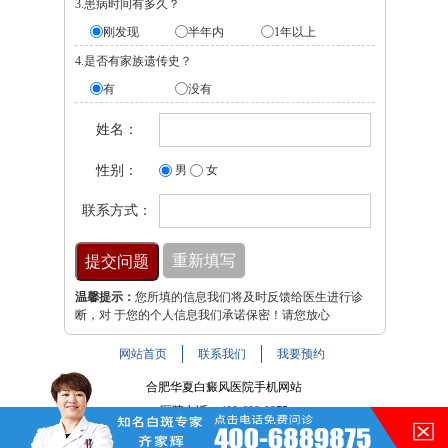
3.患病时间有多久？
刚发现
半年内
1年以上
4.是否有家族遗传史？
有
没有
姓名：
性别：
男
女
联系方式：
温馨提示：
您所填的信息我们将及时反馈给医生进行诊
断，对 于您的个人信息我们承诺保密！请您放心
网站首页
联系我们
我要预约
合肥华夏白癜风医院手机网站
医院电话：
400-688-9875
医院地址：合肥市铜陵路与裕溪路交叉路口