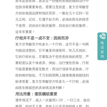
炎等皮肤疾病，甚至在一些慢性疾病的辅助治疗中
也扮演着重要角色。需要注意的是，复方甘草酸苷
片的价格因品牌和地区而异，一般在几十元到一百
元之间。记住，它属于处方药，必须在医生的指导
下使用，切勿自行购买服用，切勿自行购买服用，
这非常重要！
疗程并不是一成不变：因病而异
电
复方甘草酸苷片吃多久一个疗程，这可不是一句两
话
句能说清楚的。它不像某些感冒药，吃几天就好。
咨
询
它的疗程长短，尽量取决于您所患疾病的类型、严
重程度以及个体差异。例如，治疗慢性肝病，疗程
可能需要数周甚至数月；而治疗湿疹等皮肤病，疗
程则相对较短。千万别指望网上随便搜搜就能找到
标准答案，复方甘草酸苷片吃多久一个疗程，必须
由医生根据您的具体情况来判断！
用法用量：遵医嘱较重要
通常情况下，成人一次服用2-3片，一日三次，饭后
服用。但对于儿童、老年人以及其他特殊人群，剂