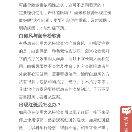
可能导致激素依赖性皮炎，这可不是闹着玩的！一
定要谨慎使用，严格遵医嘱！“卤米松软膏出现红斑
能好吗”这个问题，更要引起你的重视，及时就医，
明确病因，才能对症下药。
白癜风与卤米松软膏
有些患者会用卤米松软膏治疗白癜风，但需要注意
的是，白癜风是一种色素性皮肤病，卤米松软膏对
它的治疗的效果因人而异，而且不宜长期大面积使
用。白癜风虽然不会危及生命，但它会影响患者的
外貌和心理健康，需要积极治疗。治疗白癜风的方
法有很多，包括药物治疗、光疗、手术治疗等等，
具体治疗方案需要根据患者的病情制定。千万不要
盲目跟风，要遵从医嘱。
出现红斑后怎么办？
如果你在使用卤米松软膏后出现了红斑，接下来要
我
停止使用该药，然后观察红斑的症状。如果红斑轻
要
微，可以科学行冷敷，缓解不适。如果红斑严重，
咨