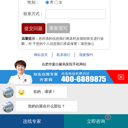
性别：
男
女
联系方式：
温馨提示：
您所填的信息我们将及时反馈给医生进行诊
断，对 于您的个人信息我们承诺保密！请您放心
网站首页
联系我们
我要预约
合肥华夏白癜风医院手机网站
医院电话：
400-688-9875
医院地址：合肥市铜陵路与裕溪路交叉路口
注：本网站信息仅供参考，不能作为诊断及医疗依据，服用
在的，请讲！
药物或进行治疗时请遵医嘱。如有转载或引用文章涉及版权
问题，请与我们联系。
皖ICP备16014022号-9
您的白斑在什么部位？
白斑在线问医生
2条新消息
2
皖公网安备 34010202600947号
连线专家
立即咨询
如何快速治好白癜风？
电话咨询
在线咨询