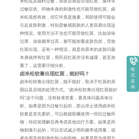
米松或其辅料过敏，涂抹后就会出现红斑、瘙痒等
过敏症状。药物本身的刺激性也可能导致红斑。卤
米松虽然有效，但它毕竟是激素，局部使用可能会
引起皮肤刺激，特别是敏感肌肤的人更容易出现这
种情况。使用方法不当也可能导致红斑。比如涂抹
过厚、涂抹频率过高，都可能加重皮肤负担，导致
红斑出现。还有一种情况，就是你原本的皮肤问题
本身就伴有红斑，用药后红斑并没有减缓，甚至加
重了，这需要仔细分析。
电
卤米松软膏出现红斑，能好吗？
话
咨
卤米松软膏出现红斑，能不能好，取决于红斑的原
询
因以及后续的处理方式。“卤米松软膏出现红斑能好
吗”这个问题，没有标准答案，要具体问题具体分
析。如果是因为过敏引起的，那么停止使用卤米松
软膏是首先要的，可以根据医嘱使用一些抗过敏药
物，待症状缓解后再考虑其他治疗方案。如果是药
物刺激引起的，可以尝试减少用药频率或用量，或
者改用其他刺激性较小的药物。如果是因为使用方