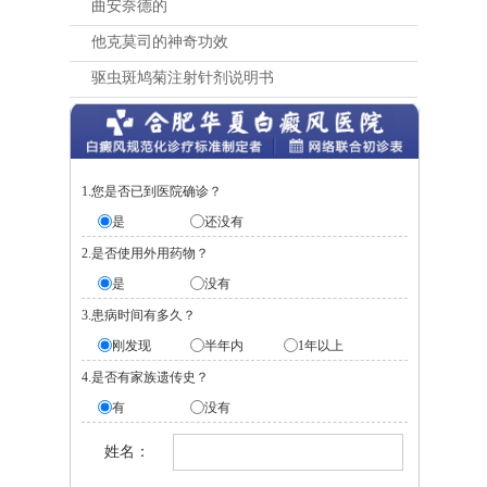
曲安奈德的
他克莫司的神奇功效
驱虫斑鸠菊注射针剂说明书
1.您是否已到医院确诊？
是
还没有
2.是否使用外用药物？
是
没有
3.患病时间有多久？
刚发现
半年内
1年以上
4.是否有家族遗传史？
有
没有
姓名：