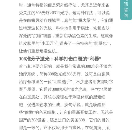
话
时，通常特指的便是紫外线疗法，尤其是近年来备
咨
受关注的308光疗和311光疗。这两种疗法，可以说
询
是在白癜风治疗领域里，真的能“挑大梁”的，它们通
过特定波长的光线，科学地作用于病灶，恢复皮肤
深处的“沉睡”细胞，重新启动黑色素的生成。这就像
给皮肤里的“小工匠”们送去了一份特殊的“能量包”，
让他们重新焕发生机。
308准分子激光：科学打击白斑的“利器”
首当其冲要介绍的，就是我们常说的308准分子激光
治疗系统，简称308激光或308光疗。这可是白癜风
治疗领域里的一位“明星选手”，不少患者朋友都对它
寄予厚望。它通过308纳米的激光光束，科学地照射
在白斑患处，其核心原理在于刺激休眠的黑素细
胞，促进黑色素的生成。换句话说，就是唤醒那
些“偷懒”的色素细胞，让它们重新开始工作。无论是
国产的308设备，还是进口的美国308，它们的目的
都是一致的。它不仅应用于白癜风，在银屑病、顽