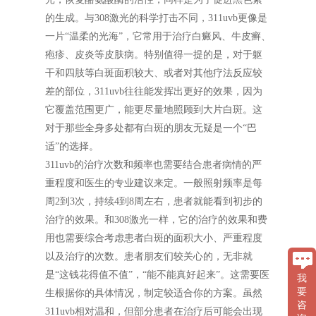
的生成。与308激光的科学打击不同，311uvb更像是
一片“温柔的光海”，它常用于治疗白癜风、牛皮癣、
疱疹、皮炎等皮肤病。特别值得一提的是，对于躯
干和四肢等白斑面积较大、或者对其他疗法反应较
差的部位，311uvb往往能发挥出更好的效果，因为
它覆盖范围更广，能更尽量地照顾到大片白斑。这
对于那些全身多处都有白斑的朋友无疑是一个“巴
适”的选择。
311uvb的治疗次数和频率也需要结合患者病情的严
重程度和医生的专业建议来定。一般照射频率是每
周2到3次，持续4到8周左右，患者就能看到初步的
治疗的效果。和308激光一样，它的治疗的效果和费
用也需要综合考虑患者白斑的面积大小、严重程度
以及治疗的次数。患者朋友们较关心的，无非就
是“这钱花得值不值”，“能不能真好起来”。这需要医
我
要
生根据你的具体情况，制定较适合你的方案。虽然
咨
311uvb相对温和，但部分患者在治疗后可能会出现