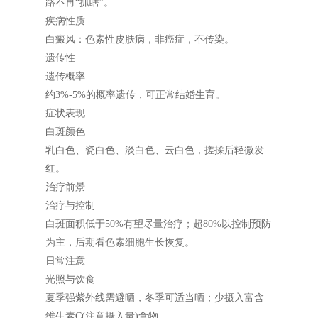
路不再“抓瞎”。
疾病性质
白癜风：色素性皮肤病，非癌症，不传染。
遗传性
遗传概率
约3%-5%的概率遗传，可正常结婚生育。
症状表现
白斑颜色
乳白色、瓷白色、淡白色、云白色，搓揉后轻微发
红。
治疗前景
治疗与控制
白斑面积低于50%有望尽量治疗；超80%以控制预防
为主，后期看色素细胞生长恢复。
日常注意
光照与饮食
夏季强紫外线需避晒，冬季可适当晒；少摄入富含
维生素C(注意摄入量)食物。