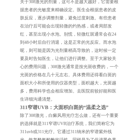
关于308激光的剂量，这可不是越大越好，它需要根
据患者的光敏度来精确设定。医生会根据患者的皮
肤反应，逐步调整剂量，避免过度刺激。有些患者
在治疗后可能会出现轻微的灼热感，或者局部发
红，甚至出现小水泡。别慌，轻微红斑通常会在24
到48小时后自行消退，这是正常的光反应。而水泡
呢，则可能是因为光剂量稍高导致的，这时候一定
要及时告知医生，让他们进行调整。至于大家较关
心的费用问题，308激光通常是按光斑收费的，一个
光斑的价格在几十元左右。具体费用还得看白斑的
面积大小和所使用的仪器类型，面积越大，光斑越
多，费用科学也会相应增加。去医院前较好能和医
生详细沟通清楚。
311窄谱UVB：大面积白斑的“温柔之选”
除了308激光，白癜风用光疗怎么做，还有一个重要
的选择就是311窄谱UVB治疗系统，我们简称它为
311uvb或311光疗。它通过311纳米的窄谱紫外线
光，恢复酪氨酸酶的活性，同样是为了促进黑色素