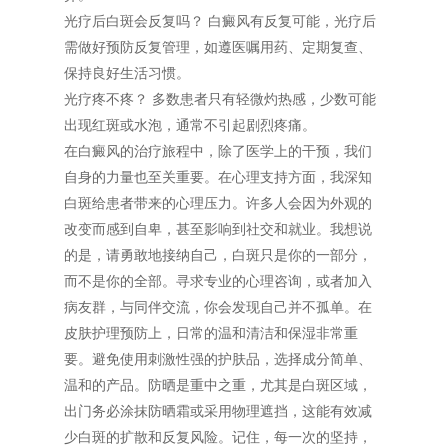
光疗后白斑会反复吗？ 白癜风有反复可能，光疗后
需做好预防反复管理，如遵医嘱用药、定期复查、
保持良好生活习惯。
光疗疼不疼？ 多数患者只有轻微灼热感，少数可能
出现红斑或水泡，通常不引起剧烈疼痛。
在白癜风的治疗旅程中，除了医学上的干预，我们
自身的力量也至关重要。在心理支持方面，我深知
白斑给患者带来的心理压力。许多人会因为外观的
改变而感到自卑，甚至影响到社交和就业。我想说
的是，请勇敢地接纳自己，白斑只是你的一部分，
而不是你的全部。寻求专业的心理咨询，或者加入
病友群，与同伴交流，你会发现自己并不孤单。在
皮肤护理预防上，日常的温和清洁和保湿非常重
要。避免使用刺激性强的护肤品，选择成分简单、
温和的产品。防晒是重中之重，尤其是白斑区域，
出门务必涂抹防晒霜或采用物理遮挡，这能有效减
少白斑的扩散和反复风险。记住，每一次的坚持，