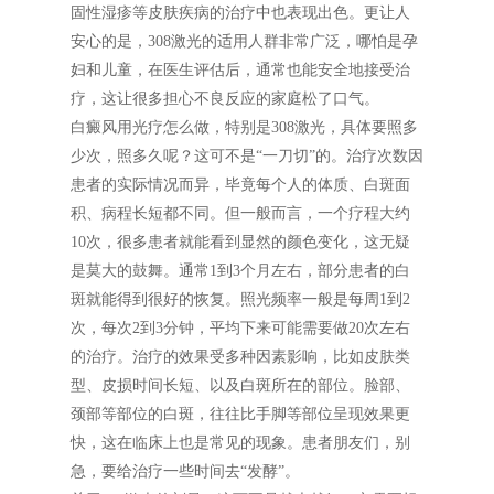
固性湿疹等皮肤疾病的治疗中也表现出色。更让人
安心的是，308激光的适用人群非常广泛，哪怕是孕
妇和儿童，在医生评估后，通常也能安全地接受治
疗，这让很多担心不良反应的家庭松了口气。
白癜风用光疗怎么做，特别是308激光，具体要照多
少次，照多久呢？这可不是“一刀切”的。治疗次数因
患者的实际情况而异，毕竟每个人的体质、白斑面
积、病程长短都不同。但一般而言，一个疗程大约
10次，很多患者就能看到显然的颜色变化，这无疑
是莫大的鼓舞。通常1到3个月左右，部分患者的白
斑就能得到很好的恢复。照光频率一般是每周1到2
次，每次2到3分钟，平均下来可能需要做20次左右
的治疗。治疗的效果受多种因素影响，比如皮肤类
型、皮损时间长短、以及白斑所在的部位。脸部、
颈部等部位的白斑，往往比手脚等部位呈现效果更
快，这在临床上也是常见的现象。患者朋友们，别
急，要给治疗一些时间去“发酵”。