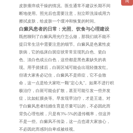
询
皮肤瘙痒或干燥的情况。医生通常不建议长期不间
断地使用。照光后也需要注意，别立即洗澡或用力
擦拭皮肤，给皮肤一个缓冲和恢复的时间。
白癜风患者的日常：光照、饮食与心理建设
既然聊到了白癜风用光疗怎么做，那我们就不能不
提日常生活中需要注意的细节。白癜风是色素性皮
肤病，它的临床白斑症状常常呈现乳白色、瓷白
色、淡白色或云白色，这些都是黑色素缺失的表
现。用手搓揉后，白斑区域可能会出现轻微发红。
但请大家务必记住，白癜风不是癌症，它不会致
命，这一点是给大家吃一颗“定心丸”。如果不进行积
极治疗，白斑可能会扩散，甚至可能引发一些并发
症，比如虹膜炎等。早发现早治疗，才是王道。对
于白癜风患者结婚生育是尽量可以的，不必因此而
背负心理包袱，只是有3%-5%的遗传概率，但这并
不是一些。白癜风不传染，这一点也请大家放心，
不必因此而感到自卑或被歧视。