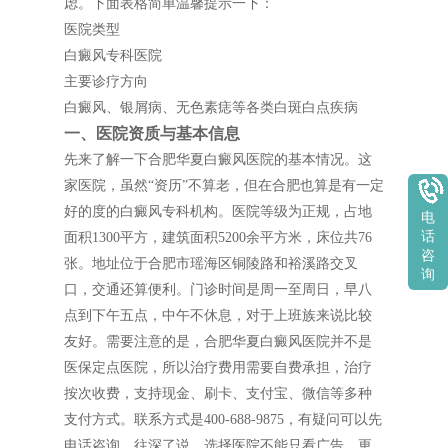
虑。下面表格简单温馨提示一下：
医院类型
白癜风专科医院
主要诊疗方向
白癜风、银屑病、无色素痣等各类白斑白点疾病
一、医院资质与基本信息
先来了解一下合肥华夏白癜风医院的基本情况。这
家医院，虽然“资历”不算老，但在合肥也算是有一定
好的度的白癜风专科机构。医院等级为正规，占地
电
话
面积1300平方，建筑面积5200余平方米，床位共76
咨
张。地址位于合肥市瑶海区铜陵路和裕溪路交叉
询
口，交通还算便利。门诊时间是周一至周日，早八
点到下午五点，中午不休息，对于上班族来说比较
友好。需要注意的是，合肥华夏白癜风医院并不是
医保定点医院，所以治疗费用需要自费承担，治疗
按次收费，支持现金、刷卡、支付宝、微信等多种
支付方式。联系方式是400-688-9875，有疑问可以先
电话咨询。往深了说，选择医院不能只看广告，更