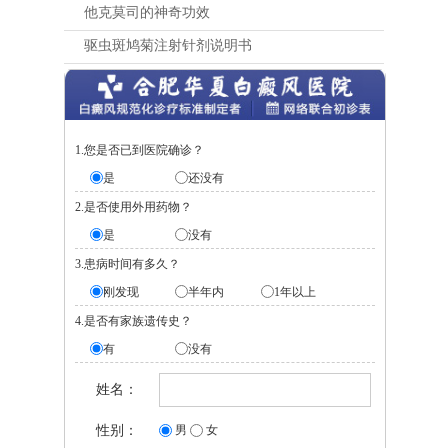
他克莫司的神奇功效
驱虫斑鸠菊注射针剂说明书
1.您是否已到医院确诊？
是
还没有
2.是否使用外用药物？
是
没有
3.患病时间有多久？
刚发现
半年内
1年以上
4.是否有家族遗传史？
有
没有
姓名：
性别：
男
女