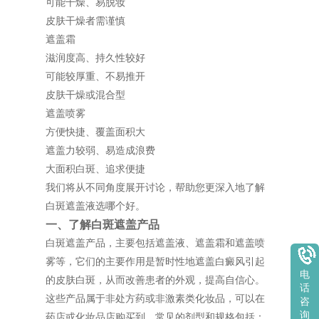
可能干燥、易脱妆
皮肤干燥者需谨慎
遮盖霜
滋润度高、持久性较好
可能较厚重、不易推开
皮肤干燥或混合型
遮盖喷雾
方便快捷、覆盖面积大
遮盖力较弱、易造成浪费
大面积白斑、追求便捷
我们将从不同角度展开讨论，帮助您更深入地了解
白斑遮盖液选哪个好。
一、了解白斑遮盖产品
白斑遮盖产品，主要包括遮盖液、遮盖霜和遮盖喷
雾等，它们的主要作用是暂时性地遮盖白癜风引起
电
的皮肤白斑，从而改善患者的外观，提高自信心。
话
这些产品属于非处方药或非激素类化妆品，可以在
咨
询
药店或化妆品店购买到。常见的剂型和规格包括：