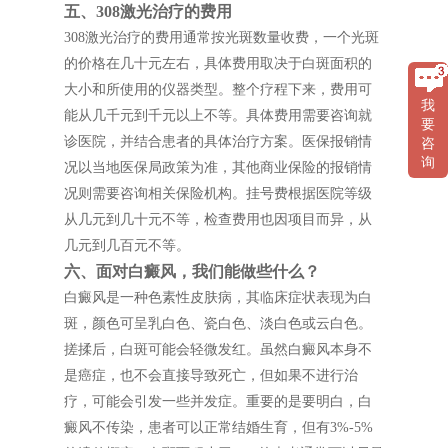
五、308激光治疗的费用
308激光治疗的费用通常按光斑数量收费，一个光斑
的价格在几十元左右，具体费用取决于白斑面积的
大小和所使用的仪器类型。整个疗程下来，费用可
我
能从几千元到千元以上不等。具体费用需要咨询就
要
诊医院，并结合患者的具体治疗方案。医保报销情
咨
询
况以当地医保局政策为准，其他商业保险的报销情
况则需要咨询相关保险机构。挂号费根据医院等级
从几元到几十元不等，检查费用也因项目而异，从
几元到几百元不等。
六、面对白癜风，我们能做些什么？
白癜风是一种色素性皮肤病，其临床症状表现为白
斑，颜色可呈乳白色、瓷白色、淡白色或云白色。
搓揉后，白斑可能会轻微发红。虽然白癜风本身不
是癌症，也不会直接导致死亡，但如果不进行治
疗，可能会引发一些并发症。重要的是要明白，白
癜风不传染，患者可以正常结婚生育，但有3%-5%