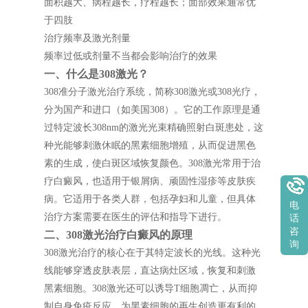
面积越大、病程越长，疗程越长；面部效果通常优
于四肢
治疗频率及激光剂量
频率过低或剂量不当都会影响治疗的效果
一、什么是308激光？
308准分子激光治疗系统，简称308激光或308光疗，
分为国产和进口（如美国308）。它的工作原理是通
过特定波长308nm的激光光束精确照射白斑患处，这
种光能够刺激休眠的黑素细胞增殖，从而促进黑色
素的生成，使白斑区域恢复颜色。308激光常用于治
疗白癜风，也适用于银屑病、顽固性湿疹等皮肤疾
病。它适用于各类人群，包括孕妇和儿童，但具体
电
治疗方案需要在医生的评估和指导下进行。
话
咨
二、308激光治疗白癜风的原理
询
308激光治疗的核心在于其特定波长的光线。这种光
线能够穿透皮肤表层，直达病灶区域，恢复和刺激
黑素细胞。308激光还可以诱导T细胞凋亡，从而抑
制自身免疫反应，为黑素细胞的再生创造更有利的