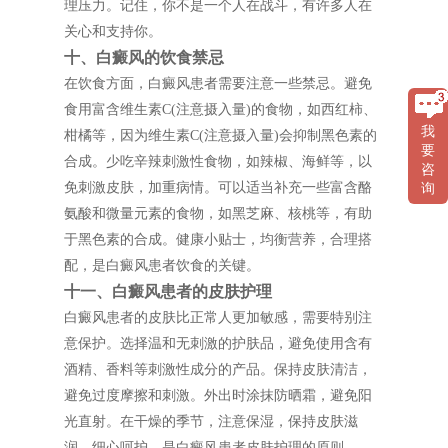
理压力。记住，你不是一个人在战斗，有许多人在
关心和支持你。
十、白癜风的饮食禁忌
在饮食方面，白癜风患者需要注意一些禁忌。避免
食用富含维生素C(注意摄入量)的食物，如西红柿、
我
柑橘等，因为维生素C(注意摄入量)会抑制黑色素的
要
合成。少吃辛辣刺激性食物，如辣椒、海鲜等，以
咨
免刺激皮肤，加重病情。可以适当补充一些富含酪
询
氨酸和微量元素的食物，如黑芝麻、核桃等，有助
于黑色素的合成。健康小贴士，均衡营养，合理搭
配，是白癜风患者饮食的关键。
十一、白癜风患者的皮肤护理
白癜风患者的皮肤比正常人更加敏感，需要特别注
意保护。选择温和无刺激的护肤品，避免使用含有
酒精、香料等刺激性成分的产品。保持皮肤清洁，
避免过度摩擦和刺激。外出时涂抹防晒霜，避免阳
光直射。在干燥的季节，注意保湿，保持皮肤滋
润。细心呵护，是白癜风患者皮肤护理的原则。