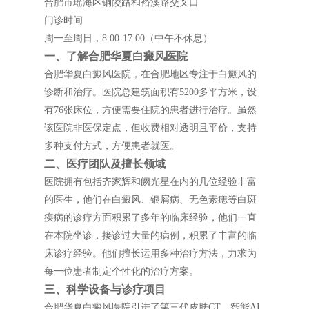
合肥市瑶海区铜陵路和裕溪路交叉口
门诊时间
周一至周日，8:00-17:00（中午不休息）
一、了解合肥华夏白癜风医院
合肥华夏白癜风医院，在合肥地区专注于白癜风的
诊断和治疗。医院总建筑面积有5200多平方米，设
有76张床位，方便需要住院的患者进行治疗。虽然
该医院非医保定点，但收费相对透明且平价，支持
多种支付方式，方便患者就医。
二、医疗团队及擅长领域
医院拥有包括齐家辉和阙光星在内的几位经验丰富
的医生，他们在白癜风、银屑病、无色素痣等白斑
疾病的诊疗方面积累了多年的临床经验，他们一直
在本院坐诊，接诊过大量的病例，积累了丰富的临
床诊疗经验。他们擅长运用多种治疗方法，力求为
每一位患者制定个性化的治疗方案。
三、科学设备与诊疗项目
合肥华夏白癜风医院引进了第三代皮肤CT、智能AI