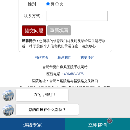
性别：
男
女
联系方式：
温馨提示：
您所填的信息我们将及时反馈给医生进行诊
断，对 于您的个人信息我们承诺保密！请您放心
网站首页
联系我们
我要预约
合肥华夏白癜风医院手机网站
医院电话：
400-688-9875
医院地址：合肥市铜陵路与裕溪路交叉路口
注：本网站信息仅供参考，不能作为诊断及医疗依据，服用
在的，请讲！
药物或进行治疗时请遵医嘱。如有转载或引用文章涉及版权
问题，请与我们联系。
皖ICP备16014022号-9
您的白斑在什么部位？
电话咨询
在线咨询
白斑在线问医生
2条新消息
2
皖公网安备 34010202600947号
连线专家
立即咨询
如何快速治好白癜风？