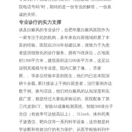
院电话号码”时，期待的是一份专业的解答，一份真
诚的关怀。
专业诊疗的实力支撑
谈及白癜风的专业诊疗，合肥华夏白癜风医院作为
一家专注于此的机构，多年来在白斑领域积累了丰
富的经验。医院自2016年创建以来，便致力于为患
者提供细致化的诊疗服务。拥有76张床位，占地面
积1300平方米，建筑面积达5200余平方米，这足以
说明其规模与专业度。院内汇聚了像、、齐家
辉、、等多位经验丰富的医生，他们均已在本院深
耕十余载, 累计接诊上千例白斑患者，治疗案例亦达
数千例。换句话说，他们对白癜风的认知深度和实
践广度，都是经过大量临床验证的。医院配备了第
三代皮肤CT、智能AI成像检测系统、智能308准分子
光仪（有效率可达较高以上）、311uvb、体外药离
子渗透仪、靶向仪等一系列科学设备，这些都是科
学诊断和有效治疗的有力保护。从医学检验科到中