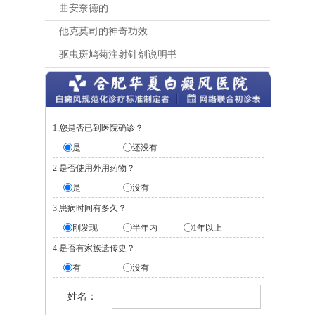
曲安奈德的
他克莫司的神奇功效
驱虫斑鸠菊注射针剂说明书
1.您是否已到医院确诊？
是
还没有
2.是否使用外用药物？
是
没有
3.患病时间有多久？
刚发现
半年内
1年以上
4.是否有家族遗传史？
有
没有
姓名：