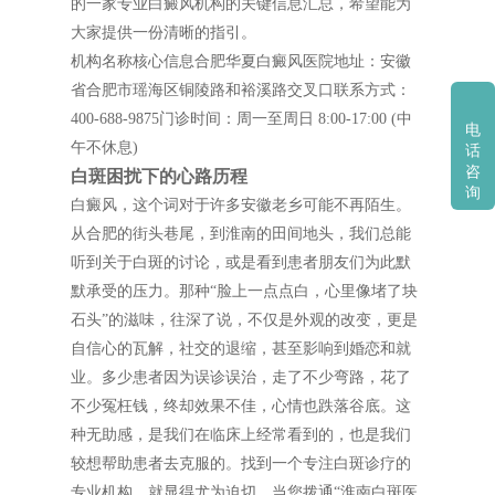
的一家专业白癜风机构的关键信息汇总，希望能为
大家提供一份清晰的指引。
机构名称核心信息合肥华夏白癜风医院地址：安徽
省合肥市瑶海区铜陵路和裕溪路交叉口联系方式：
400-688-9875门诊时间：周一至周日 8:00-17:00 (中
电
午不休息)
话
咨
白斑困扰下的心路历程
询
白癜风，这个词对于许多安徽老乡可能不再陌生。
从合肥的街头巷尾，到淮南的田间地头，我们总能
听到关于白斑的讨论，或是看到患者朋友们为此默
默承受的压力。那种“脸上一点点白，心里像堵了块
石头”的滋味，往深了说，不仅是外观的改变，更是
自信心的瓦解，社交的退缩，甚至影响到婚恋和就
业。多少患者因为误诊误治，走了不少弯路，花了
不少冤枉钱，终却效果不佳，心情也跌落谷底。这
种无助感，是我们在临床上经常看到的，也是我们
较想帮助患者去克服的。找到一个专注白斑诊疗的
专业机构，就显得尤为迫切。当您拨通“淮南白斑医