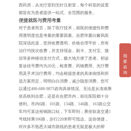
西药房，从光疗室到无针注射室，每个科室的设置
都旨在为患者提供一站式、全范围的服务。
便捷就医与费用考量
对于患者而言，除了医疗技术，就医的便捷性和费
用透明度也是考量的重要因素。合肥华夏白癜风医
院深谙此道，坚持收费透明、价格合理平价，所有
治疗均按次收费，并支持现金、刷卡、支付宝、微
我
信等多种移动支付方式，极大地方便了患者。初诊
要
复诊挂号费均为20元，检查费、药物费用、光疗费
咨
询
用及手术治疗费用，均会根据患者的具体病情和所
选方案而定，明明白白消费，减少隐形消费。您可
以通过400-688-9875咨询具体情况。无论是从淮南乘
坐高铁到合肥，还是在合肥市内，前往医院都十分
便利。市内6路、101路、134路、146路、163路公交
车均可直达裕铜路口站，下车即到；乘坐轨道交通1
号线转乘106路，步行220米即可抵达。这份便捷，
对许多不熟悉大城市路线的患者无疑是极大的帮