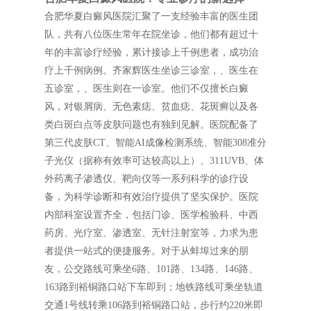
合肥华夏白癜风医院汇聚了一支经验丰富的医生团
队，共有八位医生常年在院坐诊，他们都有超过十
年的丰富诊疗经验，累计接诊上千例患者，成功治
疗上千例病例。齐家辉医生坐诊三诊室，、医生在
五诊室，、医生则在一诊室。他们不仅擅长白癜
风，对银屑病、无色素痣、贫血痣、花斑癣以及各
类白斑白点等皮肤问题也有独到见解。医院配备了
第三代皮肤CT、智能AI成像检测系统、智能308准分
子光仪（据称有效率可达较高以上）、311UVB、体
外药离子渗透仪、靶向仪等一系列科学的诊疗设
备，为科学诊断和有效治疗提供了坚实保护。医院
内部科室设置齐全，包括门诊、医学检验科、中西
药房、光疗室、渗透室、无针注射室等，力求为患
者提供一站式的便捷服务。对于从蚌埠过来的朋
友，公交路线可乘坐6路、101路、134路、146路、
163路到裕铜路口站下车即到；地铁路线可乘坐轨道
交通1号线转乘106路到裕铜路口站，步行约220米即