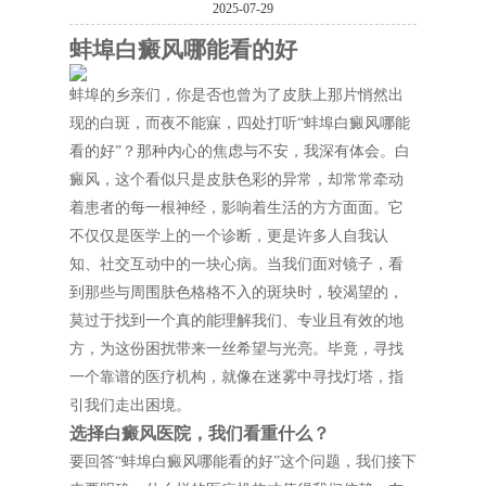
2025-07-29
蚌埠白癜风哪能看的好
蚌埠的乡亲们，你是否也曾为了皮肤上那片悄然出
现的白斑，而夜不能寐，四处打听“蚌埠白癜风哪能
看的好”？那种内心的焦虑与不安，我深有体会。白
癜风，这个看似只是皮肤色彩的异常，却常常牵动
着患者的每一根神经，影响着生活的方方面面。它
不仅仅是医学上的一个诊断，更是许多人自我认
知、社交互动中的一块心病。当我们面对镜子，看
到那些与周围肤色格格不入的斑块时，较渴望的，
莫过于找到一个真的能理解我们、专业且有效的地
方，为这份困扰带来一丝希望与光亮。毕竟，寻找
一个靠谱的医疗机构，就像在迷雾中寻找灯塔，指
引我们走出困境。
选择白癜风医院，我们看重什么？
要回答“蚌埠白癜风哪能看的好”这个问题，我们接下