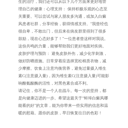
生的治疗，我们还可以从以下几个方面来更好地管
理自己的健康：心理支持： 保持积极乐观的心态至
关重要。可以尝试与家人朋友多沟通，或加入白癜
风患者社群，分享经验，获得情感支持。“我曾经也
很自卑，不敢出门，但后来在病友群里得到了很多
鼓励，现在心态好多了！”一位患者曾这样对我说。
这份共鸣的力量，能够帮助我们更好地面对疾病。
皮肤护理与预防： 避免皮肤外伤，减少化学刺激，
做好防晒措施。日常穿着应选择宽松棉质衣物，减
少摩擦。饮食上注意均衡营养，避免过量摄入维生
素C(注意摄入量)，因为维生素C(注意摄入量)可能影
响酪氨酸酶的活性，对黑色素合成不利。
请记住，你不是一个人在战斗。每一次的坚持，都
是向健康迈进的一步。希望这篇关于“蚌埠白癜风哪
能看的好”的文章，能为你带来一些实用的信息和温
暖的慰藉。愿你的皮肤，早日恢复往日的色彩！