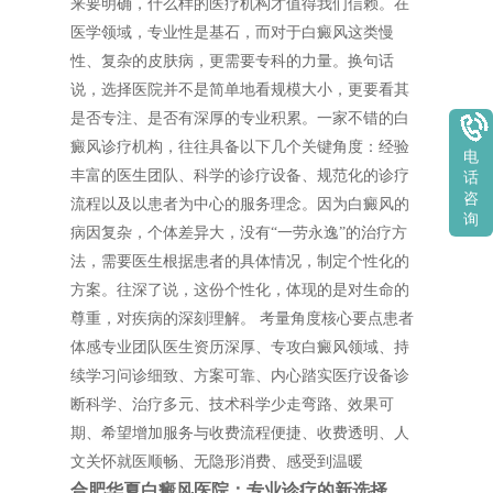
来要明确，什么样的医疗机构才值得我们信赖。在
医学领域，专业性是基石，而对于白癜风这类慢
性、复杂的皮肤病，更需要专科的力量。换句话
说，选择医院并不是简单地看规模大小，更要看其
是否专注、是否有深厚的专业积累。一家不错的白
癜风诊疗机构，往往具备以下几个关键角度：经验
电
丰富的医生团队、科学的诊疗设备、规范化的诊疗
话
咨
流程以及以患者为中心的服务理念。因为白癜风的
询
病因复杂，个体差异大，没有“一劳永逸”的治疗方
法，需要医生根据患者的具体情况，制定个性化的
方案。往深了说，这份个性化，体现的是对生命的
尊重，对疾病的深刻理解。 考量角度核心要点患者
体感专业团队医生资历深厚、专攻白癜风领域、持
续学习问诊细致、方案可靠、内心踏实医疗设备诊
断科学、治疗多元、技术科学少走弯路、效果可
期、希望增加服务与收费流程便捷、收费透明、人
文关怀就医顺畅、无隐形消费、感受到温暖
合肥华夏白癜风医院：专业诊疗的新选择