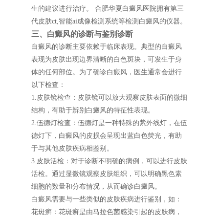
生的建议进行治疗。 合肥华夏白癜风医院拥有第三
代皮肤ct,智能ai成像检测系统等检测白癜风的仪器。
三、白癜风的诊断与鉴别诊断
白癜风的诊断主要依赖于临床表现。典型的白癜风
表现为皮肤出现边界清晰的白色斑块，可发生于身
体的任何部位。为了确诊白癜风，医生通常会进行
以下检查：
1.皮肤镜检查：皮肤镜可以放大观察皮肤表面的微细
结构，有助于辨别白癜风的特征性表现。
2.伍德灯检查：伍德灯是一种特殊的紫外线灯，在伍
德灯下，白癜风的皮损会呈现出蓝白色荧光，有助
于与其他皮肤疾病相鉴别。
3.皮肤活检：对于诊断不明确的病例，可以进行皮肤
活检。通过显微镜观察皮肤组织，可以明确黑色素
细胞的数量和分布情况，从而确诊白癜风。
白癜风需要与一些类似的皮肤疾病进行鉴别，如：
花斑癣：花斑癣是由马拉色菌感染引起的皮肤病，