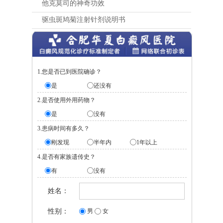
他克莫司的神奇功效
驱虫斑鸠菊注射针剂说明书
1.您是否已到医院确诊？
是
还没有
2.是否使用外用药物？
是
没有
3.患病时间有多久？
刚发现
半年内
1年以上
4.是否有家族遗传史？
有
没有
姓名：
性别：
男
女