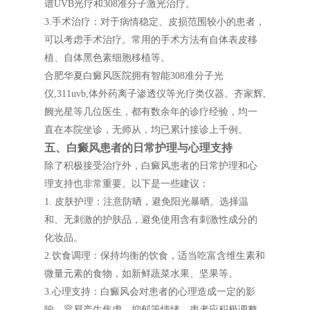
谱UVB光疗和308准分子激光治疗。
3.手术治疗：对于病情稳定、皮损范围较小的患者，
可以考虑手术治疗。常用的手术方法有自体表皮移
植、自体黑色素细胞移植等。
合肥华夏白癜风医院拥有智能308准分子光
仪,311uvb,体外药离子渗透仪等光疗类仪器。齐家辉,
阙光星等几位医生，都有数余年的诊疗经验，均一
直在本院坐诊，无师从，均已累计接诊上千例。
五、白癜风患者的日常护理与心理支持
除了积极接受治疗外，白癜风患者的日常护理和心
理支持也非常重要。以下是一些建议：
1. 皮肤护理：注意防晒，避免阳光暴晒。选择温
和、无刺激的护肤品，避免使用含有刺激性成分的
化妆品。
2.饮食调理：保持均衡的饮食，适当吃富含维生素和
微量元素的食物，如新鲜蔬菜水果、坚果等。
3.心理支持：白癜风会对患者的心理造成一定的影
响，容易产生焦虑、抑郁等情绪。患者应积极调整