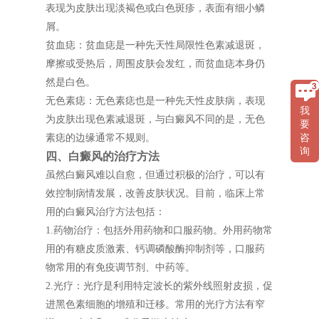
表现为皮肤出现淡褐色或白色斑疹，表面有细小鳞
屑。
贫血痣：贫血痣是一种先天性局限性色素减退斑，
摩擦或受热后，周围皮肤会发红，而贫血痣本身仍
然是白色。
无色素痣：无色素痣也是一种先天性皮肤病，表现
我
为皮肤出现色素减退斑，与白癜风不同的是，无色
要
咨
素痣的边缘通常不规则。
询
四、白癜风的治疗方法
虽然白癜风难以自愈，但通过积极的治疗，可以有
效控制病情发展，改善皮肤状况。目前，临床上常
用的白癜风治疗方法包括：
1.药物治疗：包括外用药物和口服药物。外用药物常
用的有糖皮质激素、钙调磷酸酶抑制剂等，口服药
物常用的有免疫调节剂、中药等。
2.光疗：光疗是利用特定波长的紫外线照射皮损，促
进黑色素细胞的增殖和迁移。常用的光疗方法有窄