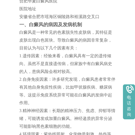
合肥华夏白癜风医院
医院地址
安徽省合肥市瑶海区铜陵路和裕溪路交叉口
一、白癜风的病因及发病机制
白癜风是一种常见的色素脱失性皮肤病，其特征是
皮肤出现白色斑块。导致白癜风的病因非常复杂，
目前认为与以下几个因素有关：
1.遗传因素：经验来看，白癜风具有一定的遗传倾
向。虽然不是直接遗传病，但家族中有白癜风病史
的人，患病风险会相对较高。
2.自身免疫因素：许多研究发现，白癜风患者常常伴
有其他自身免疫性疾病，比如甲状腺疾病、糖尿病
等。这提示免疫系统异常可能在白癜风的发病中起
电
作用。
话
咨
3.精神神经因素：长期的精神压力、焦虑、抑郁等情
询
绪，可能诱发或加重白癜风。神经递质的异常分泌
可能影响黑色素细胞的功能。
4.环境因素：紫外线照射、化学物质刺激、外伤等，