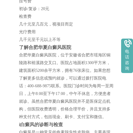
挂号费
初诊/复诊：20元
检查费
几十元至几百元，视项目而定
光疗费用
几千元至千元以上不等
了解合肥华夏白癜风医院
电
合肥华夏白癜风医院，位于安徽省合肥市瑶海区铜
话
陵路和裕溪路交叉口。医院占地面积1300平方米，
咨
询
建筑面积5200余平方米，拥有76张床位。如果您想
了解更多信息或预约就诊，可以通过拨打医院电
话：400-688-9875联系。医院门诊时间为每周一至周
日，上午8:00至下午17:00，中午不休息，方便患者
就诊。虽然合肥华夏白癜风医院并不是医保定点机
构，但医院收费透明，价格合理平价，并且支持多
种支付方式，包括现金、刷卡、支付宝和微信。
i白癜风的诊断与检查
白癜风是一种常见的色素脱失性皮肤病，主要表现