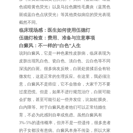
色或暗黄色荧光）以及马拉色菌性毛囊炎（蓝黑色
斑或蓝白色点状荧光）等其他类似病症的荧光表现
截然不同。
临床现场感：医生如何使用伍德灯
伍德灯检查：费用、准备与注意事项
白癜风：不一样的“白色”人生
说到白癜风，它是一种色素性皮肤病，临床表现为
皮肤出现乳白色、瓷白色、淡白色、云白色等不同
深浅的白斑。很多病友反映，白斑处搓揉后会有轻
微发红，这是正常的生理反应。在这里，我必须注
意，白癜风不是癌症，它不会致命，大家千万不要
过度恐慌。但是，如果不进行规范治疗，白斑可能
会扩散，甚至可能引起一些并发症，比如虹膜炎、
白内障等。对于白癜风患者他们可以正常结婚生
育，不必为此感到自卑或焦虑。虽然白癜风有
3%-5%的遗传概率，但并不是一些遗传，很多患者
的子女都没有患病。白癜风本身不传染，所以大家