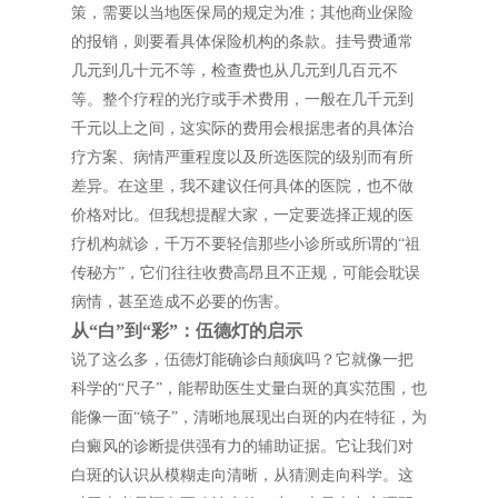
策，需要以当地医保局的规定为准；其他商业保险
的报销，则要看具体保险机构的条款。挂号费通常
几元到几十元不等，检查费也从几元到几百元不
等。整个疗程的光疗或手术费用，一般在几千元到
千元以上之间，这实际的费用会根据患者的具体治
疗方案、病情严重程度以及所选医院的级别而有所
差异。在这里，我不建议任何具体的医院，也不做
价格对比。但我想提醒大家，一定要选择正规的医
疗机构就诊，千万不要轻信那些小诊所或所谓的“祖
传秘方”，它们往往收费高昂且不正规，可能会耽误
病情，甚至造成不必要的伤害。
从“白”到“彩”：伍德灯的启示
说了这么多，伍德灯能确诊白颠疯吗？它就像一把
科学的“尺子”，能帮助医生丈量白斑的真实范围，也
能像一面“镜子”，清晰地展现出白斑的内在特征，为
白癜风的诊断提供强有力的辅助证据。它让我们对
白斑的认识从模糊走向清晰，从猜测走向科学。这