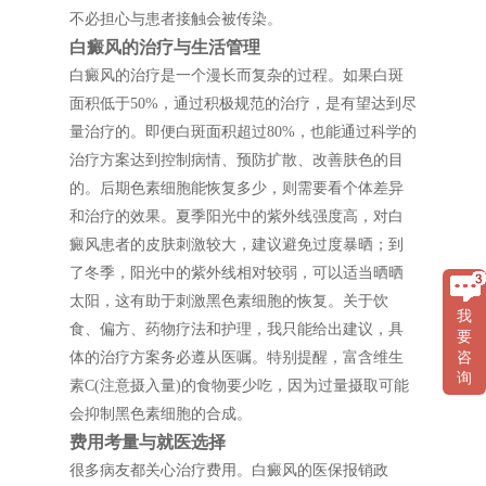
不必担心与患者接触会被传染。
白癜风的治疗与生活管理
白癜风的治疗是一个漫长而复杂的过程。如果白斑
面积低于50%，通过积极规范的治疗，是有望达到尽
量治疗的。即便白斑面积超过80%，也能通过科学的
治疗方案达到控制病情、预防扩散、改善肤色的目
的。后期色素细胞能恢复多少，则需要看个体差异
和治疗的效果。夏季阳光中的紫外线强度高，对白
癜风患者的皮肤刺激较大，建议避免过度暴晒；到
了冬季，阳光中的紫外线相对较弱，可以适当晒晒
太阳，这有助于刺激黑色素细胞的恢复。关于饮
我
食、偏方、药物疗法和护理，我只能给出建议，具
要
咨
体的治疗方案务必遵从医嘱。特别提醒，富含维生
询
素C(注意摄入量)的食物要少吃，因为过量摄取可能
会抑制黑色素细胞的合成。
费用考量与就医选择
很多病友都关心治疗费用。白癜风的医保报销政