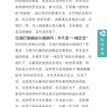
内部物质的吸收、反射或荧光特性不同，而呈现出
各种独特的荧光反应。换句话说，它就像一面特殊
的“照妖镜”，能让那些肉眼看不清、分不明的皮肤问
题，在它面前“原形毕露”。肉眼看起来都是白斑，伍
德灯一照，马上就能看出是白癜风、无色素痣、还
是花斑糠疹，这可就厉害了。
伍德灯能确诊白颠疯吗：并不是“一锤定音”
电
回到咱们的核心问题：伍德灯能确诊白颠疯吗？答
话
咨
案是：它能为白癜风的诊断提供重要的、甚至是关
询
键的线索，但通常不能“一锤定音”地给出终确诊。伍
德灯下，白癜风的皮损会呈现出一种境界清楚、明
亮的蓝白色荧光斑，这种荧光表现被称为“酪氨酸酶
缺失”的特征性荧光，非常具有指示意义。往深了
说，这是因为白癜风区域的黑色素细胞受损或缺
失，导致黑色素合成障碍，在伍德灯光下，皮肤的
胶原纤维和弹性纤维会发出这种独特的蓝白色荧
光。这种荧光与无色素痣（呈浅蓝白色）、花斑糠
疹（呈黄正规或黄色荧光）、头癣（蓝正规、暗蓝