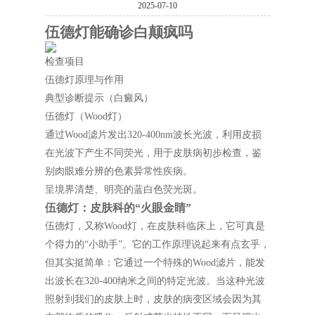
2025-07-10
伍德灯能确诊白颠疯吗
检查项目
伍德灯原理与作用
典型诊断提示（白癜风）
伍德灯（Wood灯）
通过Wood滤片发出320-400nm波长光波，利用皮损
在光波下产生不同荧光，用于皮肤病初步检查，鉴
别肉眼难分辨的色素异常性疾病。
呈境界清楚、明亮的蓝白色荧光斑。
伍德灯：皮肤科的“火眼金睛”
伍德灯，又称Wood灯，在皮肤科临床上，它可真是
个得力的“小助手”。它的工作原理说起来有点玄乎，
但其实挺简单：它通过一个特殊的Wood滤片，能发
出波长在320-400纳米之间的特定光波。当这种光波
照射到我们的皮肤上时，皮肤的病变区域会因为其