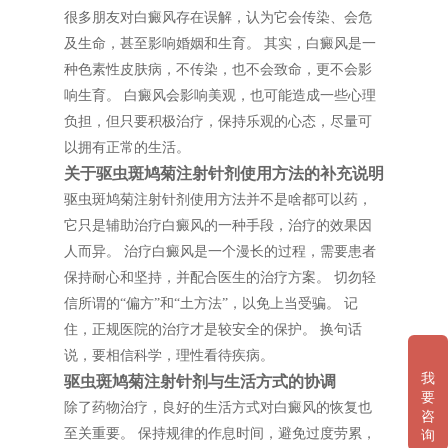
很多朋友对白癜风存在误解，认为它会传染、会危
及生命，甚至影响婚姻和生育。 其实，白癜风是一
种色素性皮肤病，不传染，也不会致命，更不会影
响生育。 白癜风会影响美观，也可能造成一些心理
负担，但只要积极治疗，保持乐观的心态，尽量可
以拥有正常的生活。
关于驱虫斑鸠菊注射针剂使用方法的补充说明
驱虫斑鸠菊注射针剂使用方法并不是啥都可以药，
它只是辅助治疗白癜风的一种手段，治疗的效果因
人而异。 治疗白癜风是一个漫长的过程，需要患者
保持耐心和坚持，并配合医生的治疗方案。 切勿轻
信所谓的“偏方”和“土方法”，以免上当受骗。 记
住，正规医院的治疗才是较安全的保护。 换句话
说，要相信科学，理性看待疾病。
我
驱虫斑鸠菊注射针剂与生活方式的协调
要
除了药物治疗，良好的生活方式对白癜风的恢复也
咨
至关重要。 保持规律的作息时间，避免过度劳累，
询