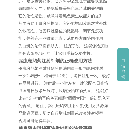
并不是激素类药物。它的科学之处在于能够恢复酪
氨酸酶的活性，酪氨酸酶是黑色素合成的关键酶，
它的活性增强，就意味着黑色素生成能力的提升，
从而有助于白斑的恢复。它还能增加皮肤对紫外线
的敏感性，改善病灶部位的微循环，调节免疫功
能，并补充一些微量元素，从而多方面协同作用，
为白斑的治疗提供助力。 往深了说，这就像给沉睡
的色素细胞“充电”，让它们重新焕发生机。
驱虫斑鸠菊注射针剂的正确使用方法
电
话
驱虫斑鸠菊注射针剂的用法用量一般为肌内注射，
咨
一次2-4毫升（相当于1-2支），每日注射一次，较好
询
在早晨进行。 注射后一小时左右，建议配合日光浴
或照射长波紫外线灯，以增强治疗的效果。 这就好
比在“充电”的再给色素细胞“晒晒太阳”，促进黑色素
的合成。 记住，驱虫斑鸠菊注射针剂使用方法必须
严格遵医嘱，切勿自行增减剂量或改变注射频率，
否则可能适得其反。
使用驱虫斑鸠菊注射针剂的注意事项