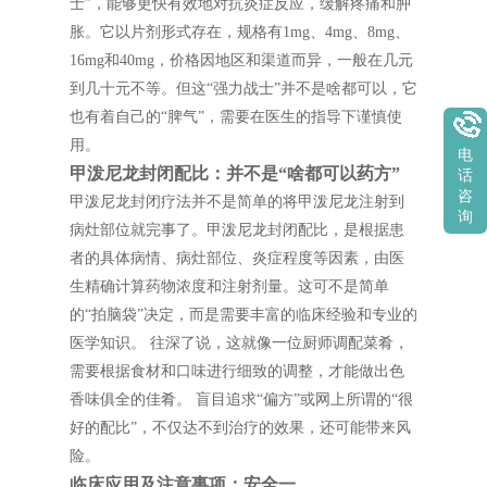
士”，能够更快有效地对抗炎症反应，缓解疼痛和肿
胀。它以片剂形式存在，规格有1mg、4mg、8mg、
16mg和40mg，价格因地区和渠道而异，一般在几元
到几十元不等。但这“强力战士”并不是啥都可以，它
也有着自己的“脾气”，需要在医生的指导下谨慎使
用。
电
甲泼尼龙封闭配比：并不是“啥都可以药方”
话
咨
甲泼尼龙封闭疗法并不是简单的将甲泼尼龙注射到
询
病灶部位就完事了。甲泼尼龙封闭配比，是根据患
者的具体病情、病灶部位、炎症程度等因素，由医
生精确计算药物浓度和注射剂量。这可不是简单
的“拍脑袋”决定，而是需要丰富的临床经验和专业的
医学知识。 往深了说，这就像一位厨师调配菜肴，
需要根据食材和口味进行细致的调整，才能做出色
香味俱全的佳肴。 盲目追求“偏方”或网上所谓的“很
好的配比”，不仅达不到治疗的效果，还可能带来风
险。
临床应用及注意事项：安全一