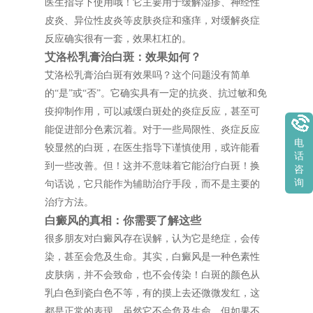
医生指导下使用哦！它主要用于缓解湿疹、神经性
皮炎、异位性皮炎等皮肤炎症和瘙痒，对缓解炎症
反应确实很有一套，效果杠杠的。
艾洛松乳膏治白斑：效果如何？
艾洛松乳膏治白斑有效果吗？这个问题没有简单
的“是”或“否”。它确实具有一定的抗炎、抗过敏和免
疫抑制作用，可以减缓白斑处的炎症反应，甚至可
能促进部分色素沉着。对于一些局限性、炎症反应
电
较显然的白斑，在医生指导下谨慎使用，或许能看
话
到一些改善。但！这并不意味着它能治疗白斑！换
咨
询
句话说，它只能作为辅助治疗手段，而不是主要的
治疗方法。
白癜风的真相：你需要了解这些
很多朋友对白癜风存在误解，认为它是绝症，会传
染，甚至会危及生命。其实，白癜风是一种色素性
皮肤病，并不会致命，也不会传染！白斑的颜色从
乳白色到瓷白色不等，有的摸上去还微微发红，这
都是正常的表现。虽然它不会危及生命，但如果不