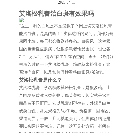
2025-07-11
艾洛松乳膏治白斑有效果吗
“医生，我的白斑是不是没救了？网上说艾洛松乳膏
能治白斑，是真的吗？” 类似这样的疑问，我作为健
康网小编，每天都会收到很多条。白癜风，这种顽
固的色素性皮肤病，让很多患者饱受困扰，也让各
种“土方法”、“偏方”有了生存的空间。今天，我们就
来深入讨论一下艾洛松乳膏（糠酸莫米松乳膏）能
否治疗白斑，以及如何理性看待白癜风的治疗。
艾洛松乳膏是什么？
艾洛松乳膏，学名糠酸莫米松乳膏，是很多药厂生
产的糖皮质激素类药物，像芙美松，其实就是它的
商品名不同而已。它以乳膏剂型存在，外观是白色
或类白色，常见规格为5g和10g。价格嘛，因地区、
渠道而异，一般十几元就能买到，但具体价格还是
要以实际购买为准。记住，这可是处方药，必须在