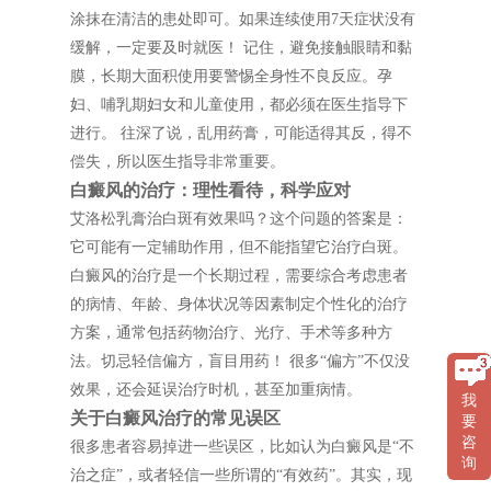
涂抹在清洁的患处即可。如果连续使用7天症状没有
缓解，一定要及时就医！ 记住，避免接触眼睛和黏
膜，长期大面积使用要警惕全身性不良反应。孕
妇、哺乳期妇女和儿童使用，都必须在医生指导下
进行。 往深了说，乱用药膏，可能适得其反，得不
偿失，所以医生指导非常重要。
白癜风的治疗：理性看待，科学应对
艾洛松乳膏治白斑有效果吗？这个问题的答案是：
它可能有一定辅助作用，但不能指望它治疗白斑。
白癜风的治疗是一个长期过程，需要综合考虑患者
的病情、年龄、身体状况等因素制定个性化的治疗
方案，通常包括药物治疗、光疗、手术等多种方
法。切忌轻信偏方，盲目用药！ 很多“偏方”不仅没
效果，还会延误治疗时机，甚至加重病情。
我
关于白癜风治疗的常见误区
要
咨
很多患者容易掉进一些误区，比如认为白癜风是“不
询
治之症”，或者轻信一些所谓的“有效药”。其实，现