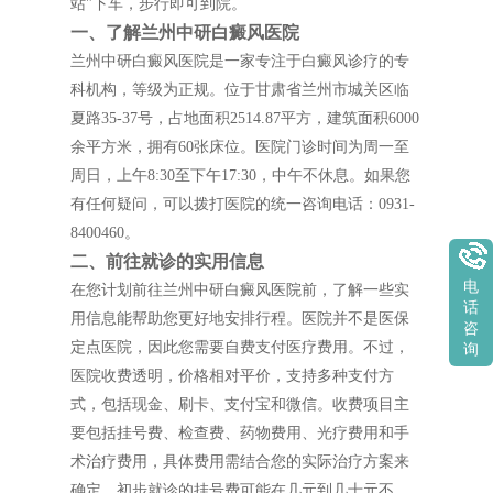
站"下车，步行即可到院。
一、了解兰州中研白癜风医院
兰州中研白癜风医院是一家专注于白癜风诊疗的专
科机构，等级为正规。位于甘肃省兰州市城关区临
夏路35-37号，占地面积2514.87平方，建筑面积6000
余平方米，拥有60张床位。医院门诊时间为周一至
周日，上午8:30至下午17:30，中午不休息。如果您
有任何疑问，可以拨打医院的统一咨询电话：0931-
8400460。
二、前往就诊的实用信息
电
在您计划前往兰州中研白癜风医院前，了解一些实
话
用信息能帮助您更好地安排行程。医院并不是医保
咨
定点医院，因此您需要自费支付医疗费用。不过，
询
医院收费透明，价格相对平价，支持多种支付方
式，包括现金、刷卡、支付宝和微信。收费项目主
要包括挂号费、检查费、药物费用、光疗费用和手
术治疗费用，具体费用需结合您的实际治疗方案来
确定。初步就诊的挂号费可能在几元到几十元不