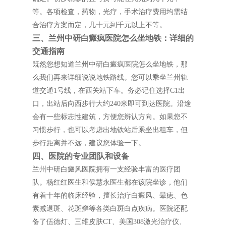
等。各项检查，药物，光疗，手术治疗费用均需结
合治疗方案而定，几十元到千元以上不等。
三、兰州中研白癜疯医院怎么坐地铁：详细的
交通指南
既然您想知道兰州中研白癜疯医院怎么坐地铁，那
么我们再来详细说说地铁路线。您可以乘坐兰州轨
道交通1号线，在西关站下车。务必记住选择C1出
口，出站后向西步行大约240米即可到达医院。沿途
会有一些标志性建筑，方便您辨认方向。如果您不
习惯步行，也可以考虑出地铁站后乘坐出租车，但
步行距离并不远，建议您体验一下。
四、医院的专业团队和设备
兰州中研白癜风医院拥有一支经验丰富的医疗团
队。杨红红医生和侯慧永医生都在该院坐诊，他们
有着十年的临床经验，擅长治疗白癜风、晕痣、色
素减退斑、花斑癣等各类白斑白点疾病。医院还配
备了伍德灯、三维皮肤CT、美国308激光治疗仪、