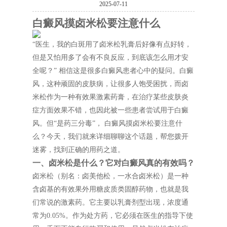
2025-07-11
白癜风摸卤米松要注意什么
“医生，我的白斑用了卤米松乳膏后好像有点好转，
但是又怕用多了会有不良反应，到底该怎么用才安
全呢？” 相信这是很多白癜风患者心中的疑问。白癜
风，这种顽固的皮肤病，让很多人饱受困扰，而卤
米松作为一种有效果激素药膏，在治疗某些皮肤炎
症方面效果不错，也因此被一些患者尝试用于白癜
风。但“是药三分毒”， 白癜风摸卤米松要注意什
么？今天，我们就来详细聊聊这个话题，帮您拨开
迷雾，找到正确的用药之道。
一、卤米松是什么？它对白癜风真的有效吗？
卤米松（别名：卤美他松，一水合卤米松）是一种
含卤基的有效果外用糖皮质类固醇药物，也就是我
们常说的激素药。它主要以乳膏剂型出现，浓度通
常为0.05%。作为处方药，它必须在医生的指导下使