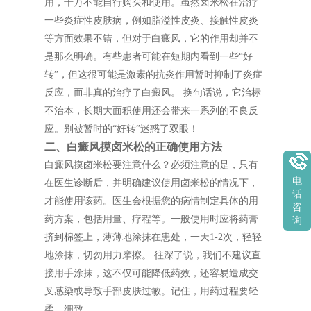
用，千万不能自行购买和使用。虽然卤米松在治疗
一些炎症性皮肤病，例如脂溢性皮炎、接触性皮炎
等方面效果不错，但对于白癜风，它的作用却并不
是那么明确。有些患者可能在短期内看到一些“好
转”，但这很可能是激素的抗炎作用暂时抑制了炎症
反应，而非真的治疗了白癜风。 换句话说，它治标
不治本，长期大面积使用还会带来一系列的不良反
应。别被暂时的“好转”迷惑了双眼！
二、白癜风摸卤米松的正确使用方法
白癜风摸卤米松要注意什么？必须注意的是，只有
电
在医生诊断后，并明确建议使用卤米松的情况下，
话
才能使用该药。医生会根据您的病情制定具体的用
咨
药方案，包括用量、疗程等。一般使用时应将药膏
询
挤到棉签上，薄薄地涂抹在患处，一天1-2次，轻轻
地涂抹，切勿用力摩擦。 往深了说，我们不建议直
接用手涂抹，这不仅可能降低药效，还容易造成交
叉感染或导致手部皮肤过敏。记住，用药过程要轻
柔，细致。