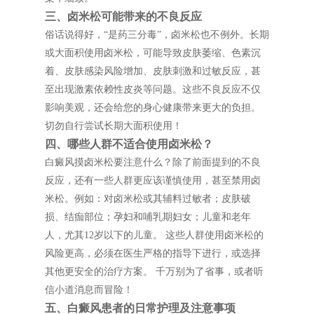
三、卤米松可能带来的不良反应
俗话说得好，“是药三分毒”，卤米松也不例外。长期
或大面积使用卤米松，可能导致皮肤萎缩、色素沉
着、皮肤感染风险增加、皮肤刺激和过敏反应，甚
至出现激素依赖性皮炎等问题。这些不良反应不仅
影响美观，还会给您的身心健康带来更大的负担。
切勿自行尝试长期大面积使用！
四、哪些人群不适合使用卤米松？
白癜风摸卤米松要注意什么？除了前面提到的不良
反应，还有一些人群更应该谨慎使用，甚至禁用卤
米松。例如：对卤米松或其辅料过敏者；皮肤破
损、结痂部位；孕妇和哺乳期妇女；儿童和老年
人，尤其12岁以下的儿童。 这些人群使用卤米松的
风险更高，必须在医生严格的指导下进行，或选择
其他更安全的治疗方案。 千万别为了省事，或者听
信小道消息而冒险！
五、白癜风患者的日常护理及注意事项