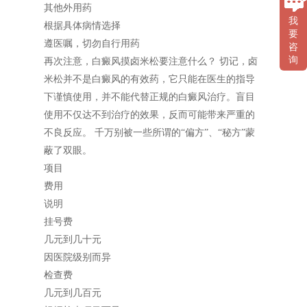
其他外用药
我
根据具体病情选择
要
遵医嘱，切勿自行用药
咨
询
再次注意，白癜风摸卤米松要注意什么？ 切记，卤
米松并不是白癜风的有效药，它只能在医生的指导
下谨慎使用，并不能代替正规的白癜风治疗。盲目
使用不仅达不到治疗的效果，反而可能带来严重的
不良反应。 千万别被一些所谓的“偏方”、“秘方”蒙
蔽了双眼。
项目
费用
说明
挂号费
几元到几十元
因医院级别而异
检查费
几元到几百元