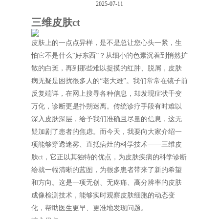
2025-07-11
三维皮肤ct
皮肤上的一点点异样，是不是总让您心头一紧，生
怕它不是什么“好东西”？从细小的色素沉着到悄然扩
散的白斑，再到那些难以捉摸的红肿、脱屑，皮肤
病无疑是困扰很多人的“老大难”。我们常常在镜子前
反复端详，在网上搜寻各种信息，却发现症状千变
万化，诊断更是扑朔迷离。传统诊疗手段有时难以
深入皮肤深层，给予我们准确且尽量的信息，这无
疑加剧了患者的焦虑。而今天，我要向大家介绍一
项能够穿透迷雾、直抵病灶的科学技术——三维皮
肤ct，它正以其独特的优点，为皮肤疾病的科学诊断
绘就一幅清晰的蓝图，为很多患者带来了新的希望
和方向。这是一项无创、无疼痛、高分辨率的皮肤
成像检测技术，能够实时观察皮肤细胞的动态变
化，帮助医生更早、更准地发现问题。