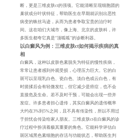
断，更是三维皮肤ct的强项。它能清晰呈现细胞团的
巢状或分叶状特征，帮助医生在早期就识别出恶性
病变的蛛丝马迹，从而为患者争取宝贵的治疗时
间。这在咱们大城市，像上海、北京的皮肤科，许
多医生都夸它真是“顶呱呱”的诊断利器。
以白癜风为例：三维皮肤ct如何揭示疾病的真
相
白癜风，这种以皮肤色素脱失为特征的慢性疾病，
常常让患者感到外观受损，心理压力巨大。它的白
斑可以呈现乳白色、瓷白色、淡白色或云白色，有
时搓揉后会有轻微发红，但它减少是癌症，也不会
直接危及生命。若不及时干预，可能会出现一些并
发症。许多患者担心遗传，其实白癜风的遗传概率
大约在3%到5%之间，且不具有传染性，所以不用过
于担忧会传染给家人朋友。三维皮肤ct在白癜风的诊
疗过程中扮演着极其重要的角色。它能科学评估白
斑区域黑色素细胞的存活与功能状态，帮助医生判