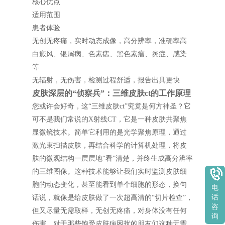
核心优点
适用范围
患者体验
无创无疼痛，实时动态成像，高分辨率，准确率高
白癜风、银屑病、色素痣、黑色素瘤、炎症、感染
等
无辐射，无伤害，检测过程舒适，报告出具更快
皮肤深层的“侦察兵”：三维皮肤ct的工作原理
您或许会好奇，这“三维皮肤ct”究竟是何方神圣？它
可不是我们常说的X射线CT，它是一种皮肤共聚焦
显微镜技术。简单它利用的是光学聚焦原理，通过
激光束扫描皮肤，再结合科学的计算机处理，将皮
肤的微观结构一层层地“看”清楚，并终生成高分辨率
的三维图像。这种技术能够让我们实时监测皮肤细
胞的动态变化，甚至能看到单个细胞的形态，换句
电
话
话说，就像是给皮肤做了一次超高清的“切片检查”，
咨
但又尽量无需取样，无创无疼痛，对身体没有任何
询
伤害。对于那些饱受皮肤病困扰的朋友们这种无需