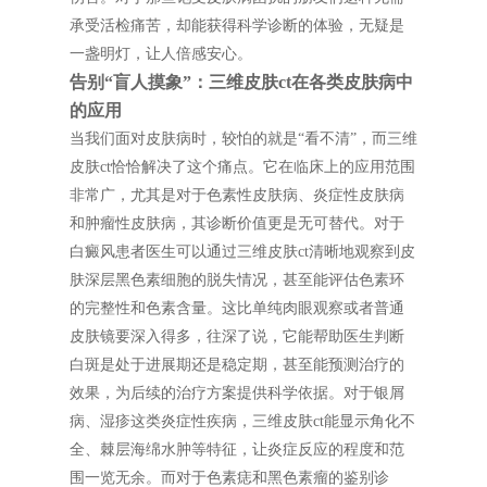
承受活检痛苦，却能获得科学诊断的体验，无疑是
一盏明灯，让人倍感安心。
告别“盲人摸象”：三维皮肤ct在各类皮肤病中
的应用
当我们面对皮肤病时，较怕的就是“看不清”，而三维
皮肤ct恰恰解决了这个痛点。它在临床上的应用范围
非常广，尤其是对于色素性皮肤病、炎症性皮肤病
和肿瘤性皮肤病，其诊断价值更是无可替代。对于
白癜风患者医生可以通过三维皮肤ct清晰地观察到皮
肤深层黑色素细胞的脱失情况，甚至能评估色素环
的完整性和色素含量。这比单纯肉眼观察或者普通
皮肤镜要深入得多，往深了说，它能帮助医生判断
白斑是处于进展期还是稳定期，甚至能预测治疗的
效果，为后续的治疗方案提供科学依据。对于银屑
病、湿疹这类炎症性疾病，三维皮肤ct能显示角化不
全、棘层海绵水肿等特征，让炎症反应的程度和范
围一览无余。而对于色素痣和黑色素瘤的鉴别诊