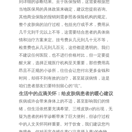
到详细的诊断结果。至于医保报销，这需要根据您
当地医保局的具体政策来确定，建议您提前咨询。
其他商业保险的报销则需参照各保险机构的规定。
整个皮肤病的治疗过程，包括光疗或手术，费用从
几千元到千元以上不等，这需要结合患者的具体病
情和治疗方案来定。挂号费从几元到几十元不等，
检查费也从几元到几百元，这些都是透明的。我们
不建议任何医院，也不进行价格对比，但一定要提
醒大家，选择正规医疗机构至关重要，那些费用高
昂且不正规的小诊所，往往会让您付出更多金钱和
时间，却得不到有效的治疗，甚至延误病情，这是
咱们患者朋友们要特别留心的“坑”。
生活中的点滴关怀：给皮肤病患者的暖心建议
疾病或许会带来身体上的不适，甚至影响我们的情
绪，但生活依然要充满希望。三维皮肤ct的出现，无
疑为患者的科学诊断带来了巨大便利，但诊疗过程
中的人文关怀同样重要。对于饮食，我们建议您均
衡膳食，但对于富含维生素C(注意摄入量)的食物，