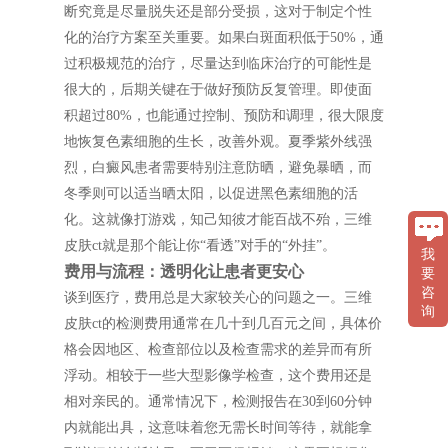
断究竟是尽量脱失还是部分受损，这对于制定个性
化的治疗方案至关重要。如果白斑面积低于50%，通
过积极规范的治疗，尽量达到临床治疗的可能性是
很大的，后期关键在于做好预防反复管理。即使面
积超过80%，也能通过控制、预防和调理，很大限度
地恢复色素细胞的生长，改善外观。夏季紫外线强
烈，白癜风患者需要特别注意防晒，避免暴晒，而
冬季则可以适当晒太阳，以促进黑色素细胞的活
化。这就像打游戏，知己知彼才能百战不殆，三维
皮肤ct就是那个能让你“看透”对手的“外挂”。
我
费用与流程：透明化让患者更安心
要
咨
谈到医疗，费用总是大家较关心的问题之一。三维
询
皮肤ct的检测费用通常在几十到几百元之间，具体价
格会因地区、检查部位以及检查需求的差异而有所
浮动。相较于一些大型影像学检查，这个费用还是
相对亲民的。通常情况下，检测报告在30到60分钟
内就能出具，这意味着您无需长时间等待，就能拿