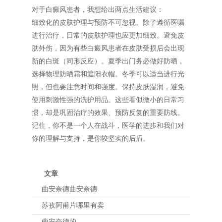
对于白癜风患者，我想给出两点生活建议：
细致化的皮肤护理与预防不可忽视。除了遵循医嘱
进行治疗，日常的皮肤护理也应更加细致。避免皮
肤外伤，因为有些白癜风患者在皮肤受损后会出现
新的白斑（同形反应）。夏季出门务必做好防晒，
选择物理防晒霜和遮阳衣帽。冬季可以适当进行光
照，但也要注意时间和强度。保持皮肤湿润，避免
使用刺激性强的洗护用品。这些看似微小的日常习
惯，却是巩固治疗的效果、预防反复的重要防线。
记住，你不是一个人在战斗，医学的进步和我们对
你的理解与支持，是你较坚实的后盾。
文章
曲安奈德曲安奈德
苏孜阿甫片哪里有卖
曲安奈德的