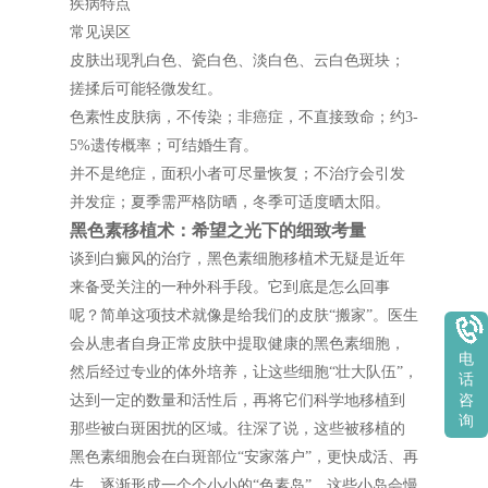
疾病特点
常见误区
皮肤出现乳白色、瓷白色、淡白色、云白色斑块；
搓揉后可能轻微发红。
色素性皮肤病，不传染；非癌症，不直接致命；约3-
5%遗传概率；可结婚生育。
并不是绝症，面积小者可尽量恢复；不治疗会引发
并发症；夏季需严格防晒，冬季可适度晒太阳。
黑色素移植术：希望之光下的细致考量
谈到白癜风的治疗，黑色素细胞移植术无疑是近年
来备受关注的一种外科手段。它到底是怎么回事
呢？简单这项技术就像是给我们的皮肤“搬家”。医生
会从患者自身正常皮肤中提取健康的黑色素细胞，
电
然后经过专业的体外培养，让这些细胞“壮大队伍”，
话
达到一定的数量和活性后，再将它们科学地移植到
咨
询
那些被白斑困扰的区域。往深了说，这些被移植的
黑色素细胞会在白斑部位“安家落户”，更快成活、再
生，逐渐形成一个个小小的“色素岛”，这些小岛会慢