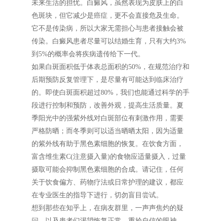
未来生活的担忧。白癜风，虽然表现为皮肤上的白
色斑块，但它减少是癌症，更不会直接危及生命。
它不是传染病，所以大家无需担心与患者接触会被
传染。白癜风患者尽量可以结婚生育，只有大约3%
到5%的概率会将疾病遗传给下一代。
如果白斑面积低于体表总面积的50%，在规范治疗和
后期预防反复管理下，是尽量有可能达到临床治疗
的。即使白斑面积超过80%，我们也能通过科学的手
段进行控制和预防，改善外观，提高生活质量。夏
季阳光中的强紫外线对白斑部位有刺激作用，需要
严格防晒；而冬季则可以适当晒晒太阳，因为适量
的紫外线有助于黑色素细胞的恢复。在饮食方面，
富含维生素C(注意摄入量)的食物应适量摄入，过量
摄取可能会抑制黑色素细胞的合成。请记住，任何
关于饮食偏方、药物疗法或日常护理的建议，都应
在专业医生的指导下进行，切勿盲目尝试。
想到那些在知乎上，在病友群里，一声声焦灼的疑
问，以及患者们渴望恢复正常，重拾自信的眼神，