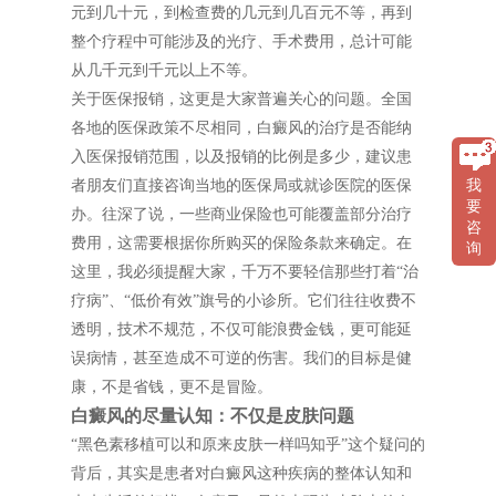
元到几十元，到检查费的几元到几百元不等，再到
整个疗程中可能涉及的光疗、手术费用，总计可能
从几千元到千元以上不等。
关于医保报销，这更是大家普遍关心的问题。全国
各地的医保政策不尽相同，白癜风的治疗是否能纳
入医保报销范围，以及报销的比例是多少，建议患
者朋友们直接咨询当地的医保局或就诊医院的医保
我
要
办。往深了说，一些商业保险也可能覆盖部分治疗
咨
费用，这需要根据你所购买的保险条款来确定。在
询
这里，我必须提醒大家，千万不要轻信那些打着“治
疗病”、“低价有效”旗号的小诊所。它们往往收费不
透明，技术不规范，不仅可能浪费金钱，更可能延
误病情，甚至造成不可逆的伤害。我们的目标是健
康，不是省钱，更不是冒险。
白癜风的尽量认知：不仅是皮肤问题
“黑色素移植可以和原来皮肤一样吗知乎”这个疑问的
背后，其实是患者对白癜风这种疾病的整体认知和