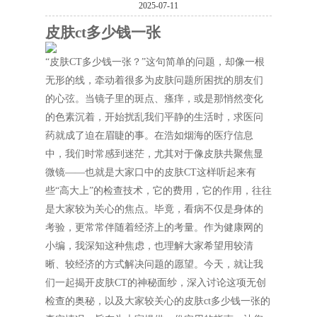
2025-07-11
皮肤ct多少钱一张
“皮肤CT多少钱一张？”这句简单的问题，却像一根
无形的线，牵动着很多为皮肤问题所困扰的朋友们
的心弦。当镜子里的斑点、瘙痒，或是那悄然变化
的色素沉着，开始扰乱我们平静的生活时，求医问
药就成了迫在眉睫的事。在浩如烟海的医疗信息
中，我们时常感到迷茫，尤其对于像皮肤共聚焦显
微镜——也就是大家口中的皮肤CT这样听起来有
些“高大上”的检查技术，它的费用，它的作用，往往
是大家较为关心的焦点。毕竟，看病不仅是身体的
考验，更常常伴随着经济上的考量。作为健康网的
小编，我深知这种焦虑，也理解大家希望用较清
晰、较经济的方式解决问题的愿望。今天，就让我
们一起揭开皮肤CT的神秘面纱，深入讨论这项无创
检查的奥秘，以及大家较关心的皮肤ct多少钱一张的