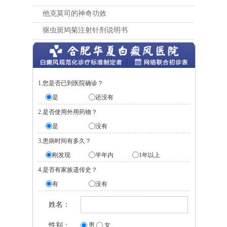
他克莫司的神奇功效
驱虫斑鸠菊注射针剂说明书
1.您是否已到医院确诊？
是
还没有
2.是否使用外用药物？
是
没有
3.患病时间有多久？
刚发现
半年内
1年以上
4.是否有家族遗传史？
有
没有
姓名：
性别：
男
女