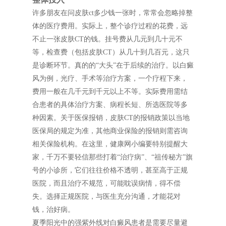
许多朋友在问皮肤ct多少钱一张时，常常会忽略掉整
体的医疗费用。实际上，整个诊疗过程的花费，远
不止一张皮肤CT的钱。挂号费从几元到几十元不
等，检查费（包括皮肤CT）从几十到几百元，这只
是诊断环节。真的的“大头”在于后续的治疗。以白癜
风为例，光疗、手术等治疗方案，一个疗程下来，
费用一般在几千元到千元以上不等。实际费用需结
合患者的具体治疗方案、病程长短、所选医院等多
种因素。关于医保报销，皮肤CT的报销政策以当地
医保局的规定为准，其他商业保险的报销则需咨询
相关保险机构。在这里，健康网小编要特别提醒大
家，千万不要轻信那些打着“治疗病”、“祖传秘方”旗
号的小诊所，它们往往价格不透明，甚至高于正规
医院，而且治疗不规范，可能耽误病情，得不偿
失。选择正规医院，与医生充分沟通，才能花对
钱，治好病。
夏季阳光中的强紫外线对白癜风患者是需要尽量避