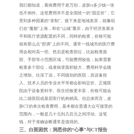
我们都知道，看病费用千差万别，皮肤ct多少钱一张
也不例外。这笔费用并不是全国统一的“固定价”，它
受到多种因素的“牵制”。接下来是地域差异，就像咱
们在“魔都”上海，和在“山城”重庆，由于经济发展水
平和医疗资源配置的不同，同样的检查，价格可能
就有那么点“腔调”上的不同。通常一线城市的医疗费
用会相对高一些。然后是检查部位，比如检查面
部、手部等小范围区域，可能费用较低；如果需要
检查多个部位，或者病变面积较大，费用科学会随
之增加。往深了说，不同级别的医院，其设备投
入、技术人员的专业水平等都会影响定价。正规医
院由于设备更科学、医生经验更丰富，价格可能会
比二级医院或基层医疗机构稍高。但总体而言，皮
肤CT的单次检查费用，基本都在普通大众可接受的
范围内，一般是几十元到几百元之间浮动。这笔
钱，对于准确诊断通常是值得的。
三、白斑困扰：洞悉你的“心事”与CT报告