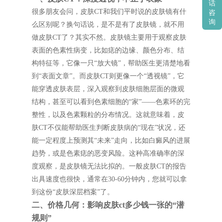
话
很多朋友会问，皮肤CT和我们平时说的皮肤镜有什
咨
询
么区别呢？换句话说，是不是有了皮肤镜，就不用
做皮肤CT了？其实不然。皮肤镜主要用于观察皮肤
表面的色素性病变，比如痣的边缘、颜色分布、结
构特征等，它像一只“放大镜”，帮助医生更清楚地看
到“表面文章”。而皮肤CT则更像一个“透视镜”，它
能穿透皮肤表层，深入观察到皮肤细胞层面的微观
结构，甚至可以看到色素细胞的“家”——色素环的完
整性，以及色素颗粒的分布情况。这就意味着，皮
肤CT不仅能帮助医生判断皮肤病的“现在”状况，还
能一定程度上预测其“未来”走向，比如白癜风的进展
趋势，或是色素痣的恶变风险。这种高准确率的深
度观察，是皮肤镜无法比拟的。一般皮肤CT的报告
出具速度也很快，通常在30-60分钟内，您就可以拿
到这份“皮肤深层档案”了。
二、价格几何：影响皮肤ct多少钱一张的“潜
规则”