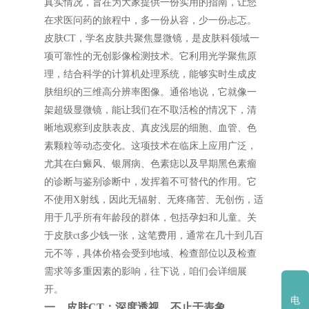
真实情况，旨在为大家提供一份实用的指南，让您
在求医问药的旅程中，多一份从容，少一份忐忑。
皮肤CT，学名皮肤共聚焦显微镜，是皮肤科领域一
项可靠性的无创影像检测技术。它利用光学聚焦原
理，结合科学的计算机处理系统，能够实时生成皮
肤组织的三维高分辨率图像。通俗地说，它就像一
架超级显微镜，能让我们在不取活检的情况下，清
晰地观察到皮肤表皮、真皮浅层的细胞、血管、色
素颗粒等动态变化。这项技术在临床上应用广泛，
尤其在白癜风、银屑病、色素痣以及早期黑色素瘤
的诊断与鉴别诊断中，发挥着不可替代的作用。它
不使用X射线，因此无辐射、无疼痛苦、无创伤，适
用于几乎所有年龄段的群体，包括孕妇和儿童。关
于皮肤ct多少钱一张，这笔费用，通常在几十到几百
元不等，具体价格会受到地域、检查部位以及检查
需求等多重因素的影响，往下说，咱们会详细展
开。
电
一、皮肤CT：深度透视，不止于表象