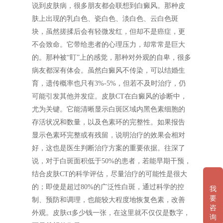
说到皮肤病，很多朋友都会联想到白癜风。那种皮
肤上出现的乳白色、瓷白色、淡白色、云白色斑
块，虽然搓揉后会有轻微发红，但却不是癌症，更
不会致命。它带给患者的心理压力，却常常是巨大
的。那种被“盯”上的感觉，那种对外观的自卑，很多
病友都深有体会。虽然白癜风不传染，可以结婚生
育，遗传概率也只有3%-5%，但若不及时治疗，仍
可能引发其他并发症。皮肤CT在白癜风的诊断中，
尤为关键。它能清晰显示白斑区域内黑色素细胞的
存活状况和数量，以及色素环的完整性。如果报告
显示色素环完整或有残留，说明治疗的效果会相对
好，这也是医生判断治疗方案的重要依据。往深了
说，对于白斑面积低于50%的患者，若能早期干预，
结合皮肤CT的科学评估，尽量治疗的可能性是很大
的；即使是超过80%的广泛性白斑，通过科学的控
我
要
制、预防和调理，也能较大程度地恢复色素，改善
咨
外观。皮肤ct多少钱一张，在这里就不仅仅是数字，
询