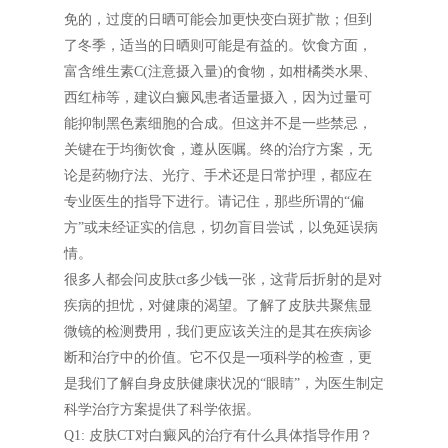
免的，过度的日晒可能会加更快变白斑扩散；但到
了冬季，适当的日晒则可能是有益的。饮食方面，
富含维生素C(注意摄入量)的食物，如柑橘类水果、
西红柿等，建议白癜风患者适量摄入，因为过量可
能抑制黑色素细胞的合成。但这并不是一些禁忌，
关键在于均衡饮食，遵从医嘱。终的治疗方案，无
论是药物疗法、光疗、手术还是日常护理，都应在
专业医生的指导下进行。请记住，那些所谓的“偏
方”或未经证实的信息，切勿盲目尝试，以免延误病
情。
很多人都会问皮肤ct多少钱一张，这背后折射的是对
疾病的担忧，对健康的渴望。了解了皮肤共聚焦显
微镜的检测费用，我们更应该关注的是其在疾病诊
断和治疗中的价值。它不仅是一项科学的检查，更
是我们了解自身皮肤健康状况的“眼睛”，为医生制定
科学治疗方案提供了科学依据。
Q1: 皮肤CT对白癜风的治疗有什么具体指导作用？