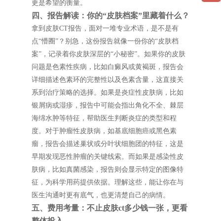
更是希望的衡量。
四、报告解读：你的“皮肤档案”里藏着什么？
拿到皮肤CT报告，面对一堆专业术语，是不是有
点“懵圈”？别急，这份报告就像一份你的“皮肤档
案”，记录着你皮肤深层的“小秘密”。如果你的皮肤
问题是色素性疾病，比如白癜风或黄褐斑，报告会
详细描述色素环的完整性以及色素含量，这直接关
系到治疗策略的选择。如果是炎症性皮肤病，比如
银屑病或湿疹，报告中可能会指出角化不全、棘层
海绵水肿等特征，帮助医生判断炎症的类型和程
度。对于肿瘤性皮肤病，如基底细胞癌或黑色素
瘤，报告会描述巢状或分叶状细胞团的特征，这是
早期发现恶性肿瘤的关键线索。而如果是感染性皮
肤病，比如真菌感染，报告则会显示特定的图像特
征，为科学用药提供依据。理解这些，能让你在与
医生沟通时更有底气，也更清楚自己的病情。
五、费用考量：不止皮肤ct多少钱一张，更看
整体投入