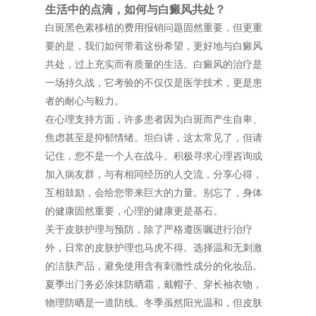
生活中的点滴，如何与白癜风共处？
白斑黑色素移植的费用报销问题固然重要，但更重
要的是，我们如何带着这份希望，更好地与白癜风
共处，过上充实而有质量的生活。白癜风的治疗是
一场持久战，它考验的不仅仅是医学技术，更是患
者的耐心与毅力。
在心理支持方面，许多患者因为白斑而产生自卑、
焦虑甚至是抑郁情绪。坦白讲，这太常见了，但请
记住，您不是一个人在战斗。积极寻求心理咨询或
加入病友群，与有相同经历的人交流，分享心得，
互相鼓励，会给您带来巨大的力量。别忘了，身体
的健康固然重要，心理的健康更是基石。
关于皮肤护理与预防，除了严格遵医嘱进行治疗
外，日常的皮肤护理也马虎不得。选择温和无刺激
的洁肤产品，避免使用含有刺激性成分的化妆品。
夏季出门务必涂抹防晒霜，戴帽子、穿长袖衣物，
物理防晒是一道防线。冬季虽然阳光温和，但皮肤