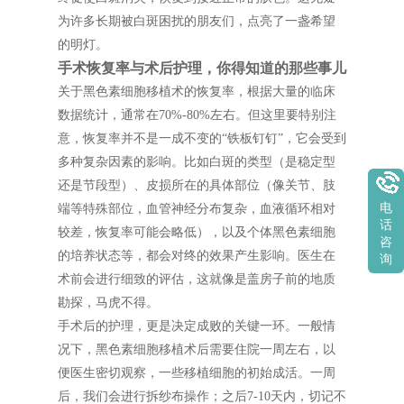
为许多长期被白斑困扰的朋友们，点亮了一盏希望
的明灯。
手术恢复率与术后护理，你得知道的那些事儿
关于黑色素细胞移植术的恢复率，根据大量的临床
数据统计，通常在70%-80%左右。但这里要特别注
意，恢复率并不是一成不变的“铁板钉钉”，它会受到
多种复杂因素的影响。比如白斑的类型（是稳定型
还是节段型）、皮损所在的具体部位（像关节、肢
电
端等特殊部位，血管神经分布复杂，血液循环相对
话
较差，恢复率可能会略低），以及个体黑色素细胞
咨
的培养状态等，都会对终的效果产生影响。医生在
询
术前会进行细致的评估，这就像是盖房子前的地质
勘探，马虎不得。
手术后的护理，更是决定成败的关键一环。一般情
况下，黑色素细胞移植术后需要住院一周左右，以
便医生密切观察，一些移植细胞的初始成活。一周
后，我们会进行拆纱布操作；之后7-10天内，切记不