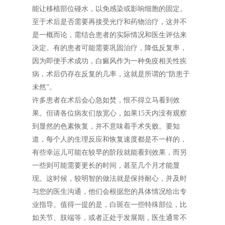
能让移植部位碰水，以免感染或影响细胞的固定。
至于术后是否需要再接受光疗和药物治疗，这并不
是一概而论，需结合患者的实际情况和医生评估来
决定。有的患者可能需要巩固治疗，降低反复率，
因为即便手术成功，白癜风作为一种免疫相关性疾
病，术后仍存在反复的几率，这就是所谓的“防患于
未然”。
许多患者在术后会心急如焚，恨不得立马看到效
果。但请各位病友们放宽心，如果15天内没有观察
到显然的色素恢复，并不意味着手术失败。要知
道，每个人的生理反应和恢复速度都是不一样的，
有些幸运儿可能在较早的阶段就能看到效果，而另
一些则可能需要更长的时间，甚至几个月才能显
现。这时候，较明智的做法就是保持耐心，并及时
与您的医生沟通，他们会根据您的具体情况给出专
业指导。值得一提的是，白斑在一些特殊部位，比
如关节、肢端等，或者正处于发展期，医生通常不