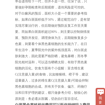
率会遗传给下一代，但并不是一些。往深了说，只
要做好孕期检查和后期观察，遗传风险是可控的。
对于白癜风的预后，面积大小是一个重要的参考指
标。如果白斑面积低于50%，通过规范治疗，是有望
实现尽量治疗的，但后期做好预防反复工作至关重
要。而如果白斑面积超过80%，则主要以控制病情发
展、预防并发症、调理身体为主，后期能恢复多少
色素，则要看个体黑色素细胞的生长能力了。在日
常生活中，夏季阳光中的紫外线强度高，对白斑皮
肤刺激大，因此需要严格防晒，避免暴晒；而冬季
阳光相对温和，可以适当晒晒太阳，有助于黑色素
细胞的活化。饮食方面有个小提醒：富含维生素
C(注意摄入量)的食物，比如猕猴桃、橙子等，建议
适量摄入，过多的维生素C(注意摄入量)可能会抑制
黑色素细胞的合成。所有关于饮食、偏方、药物疗
法和日常护理的建议，都只做参考介绍，较核心的
我
原则是：务必遵从医嘱，切勿自行盲目尝试。
要
白斑黑色素移植的费用可以医保报销吗？费用