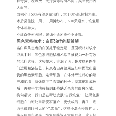
挂号费、检查费、光疗费等各有不同，实际费用因
人而异。
面积小于50%有望尽量治疗，大于80%以控制为主。
术后需住院一周，一周拆纱布，7-10天避水，恢复期
个体差异大。
不建议任何医院，警惕小诊所高价不正规。
黑色素移植术：白斑治疗的新希望
当白癜风患者的白斑处于稳定期，且面积相对较小
或集中时，黑色素细胞移植术常常被视为一种有效
的治疗选择。这项技术，往深了说，是皮肤科医生
们运用精湛技艺，从患者自身健康皮肤中提取出宝
贵的黑色素细胞。这些细胞，在体外经过精心的培
养和扩增，就像撒下了希望的种子，待其茁壮成长
后，再被科学地移植到那些缺乏色素的白斑区域。
换句话说，我们是在帮助皮肤“自我恢复”，让黑色素
细胞在白斑处重新安家落户，更快成活、再生，逐
渐形成肉眼可见的“色素岛”，这些小岛会慢慢扩大，
终促使白斑消失，恢复到接近正常的肤色。这无疑