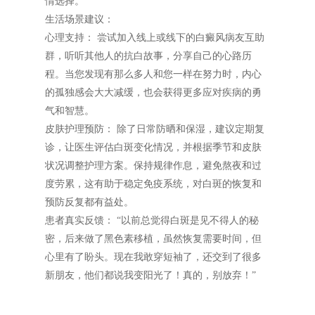
情选择。
生活场景建议：
心理支持： 尝试加入线上或线下的白癜风病友互助
群，听听其他人的抗白故事，分享自己的心路历
程。当您发现有那么多人和您一样在努力时，内心
的孤独感会大大减缓，也会获得更多应对疾病的勇
气和智慧。
皮肤护理预防： 除了日常防晒和保湿，建议定期复
诊，让医生评估白斑变化情况，并根据季节和皮肤
状况调整护理方案。保持规律作息，避免熬夜和过
度劳累，这有助于稳定免疫系统，对白斑的恢复和
预防反复都有益处。
患者真实反馈： “以前总觉得白斑是见不得人的秘
密，后来做了黑色素移植，虽然恢复需要时间，但
心里有了盼头。现在我敢穿短袖了，还交到了很多
新朋友，他们都说我变阳光了！真的，别放弃！”