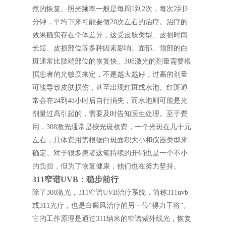
然的恢复。照光频率一般是每周1到2次，每次2到3
分钟，平均下来可能要做20次左右的治疗。治疗的
效果确实存在个体差异，这受皮肤类型、皮损时间
长短、皮损部位等多种因素影响。面部、颈部的白
斑通常比肢端部位的恢复快。308激光的剂量需要根
据患者的光敏度来定，不是越大越好，过高的剂量
可能导致皮肤损伤，甚至出现红斑或水泡。红斑通
常会在24到48小时后自行消失，而水泡则可能是光
剂量过高引起的，需要及时告知医生处理。至于费
用，308激光通常是按光斑收费，一个光斑在几十元
左右，具体费用需根据白斑面积大小和仪器类型来
确定。对于很多患者这笔持续的开销也是一个不小
的负担，但为了恢复健康，他们也在努力坚持。
311窄谱UVB：稳步前行
除了308激光，311窄谱UVB治疗系统，简称311uvb
或311光疗，也是白癜风治疗的另一位“得力干将”。
它的工作原理是通过311纳米的窄谱紫外线光，恢复