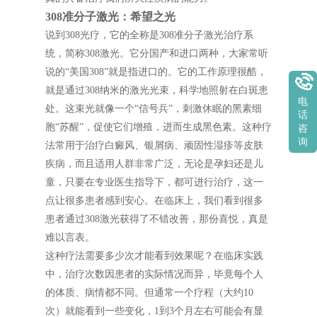
308准分子激光：希望之光
说到308光疗，它的全称是308准分子激光治疗系
统，简称308激光。它分国产和进口两种，大家常听
说的“美国308”就是指进口的。它的工作原理很酷，
就是通过308纳米的激光光束，科学地照射在白斑患
电
处。这束光就像一个“信号兵”，刺激休眠的黑素细
话
胞“苏醒”，促使它们增殖，进而生成黑色素。这种疗
咨
询
法常用于治疗白癜风、银屑病、顽固性湿疹等皮肤
疾病，而且适用人群非常广泛，无论是孕妇还是儿
童，只要在专业医生指导下，都可进行治疗，这一
点让很多患者感到安心。在临床上，我们看到很多
患者通过308激光获得了不错改善，那份喜悦，真是
难以言表。
这种疗法需要多少次才能看到效果呢？在临床实践
中，治疗次数因患者的实际情况而异，毕竟每个人
的体质、病情都不同。但通常一个疗程（大约10
次）就能看到一些变化，1到3个月左右可能会有显