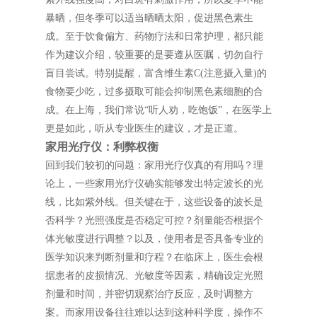
暴晒，但冬季可以适当晒晒太阳，促进黑色素生
成。至于饮食偏方、药物疗法和日常护理，都只能
作为建议介绍，较重要的是要遵从医嘱，切勿自行
盲目尝试。特别提醒，富含维生素C(注意摄入量)的
食物要少吃，过多摄取可能会抑制黑色素细胞的合
成。在上海，我们常说“听人劝，吃饱饭”，在医学上
更是如此，听从专业医生的建议，才是正道。
家用光疗仪：利弊权衡
回到我们较初的问题：家用光疗仪真的有用吗？理
论上，一些家用光疗仪确实能够发出特定波长的光
线，比如紫外线。但关键在于，这些设备的波长是
否科学？光照强度是否稳定可控？剂量能否根据个
体光敏度进行调整？以及，使用者是否具备专业的
医学知识来判断剂量和疗程？在临床上，医生会根
据患者的皮损情况、光敏度等因素，精确设定光照
剂量和时间，并密切观察治疗反应，及时调整方
案。而家用设备往往难以达到这种科学度，操作不