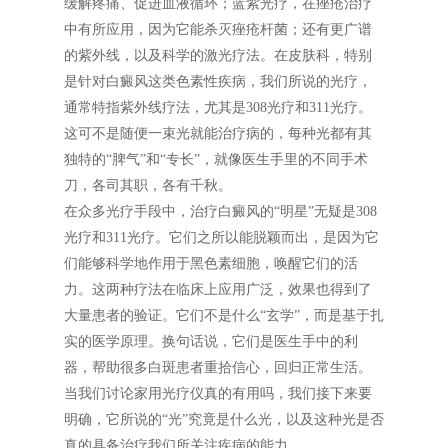
缓解疼痛、促进血液循环；蓝紫光疗，在痤疮治疗
中有所应用，因为它能杀灭痤疮杆菌；还有更广谱
的紫外线，以及科学的激光疗法。在皮肤科，特别
是针对白癜风这类色素性疾病，我们所说的光疗，
通常特指紫外线疗法，尤其是308光疗和311光疗。
这可不是随便一束光就能治疗病的，每种光都有其
独特的“脾气”和“专长”，就像医生手里的不同手术
刀，各司其职，各有千秋。
在众多光疗手段中，治疗白癜风的“明星”无疑是308
光疗和311光疗。它们之所以能脱颖而出，是因为它
们能够科学地作用于黑色素细胞，唤醒它们的活
力。这两种疗法在临床上应用广泛，效果也得到了
大量患者的验证。它们不是什么“玄学”，而是基于扎
实的医学原理。换句话说，它们是医生手中的利
器，帮助很多白斑患者重拾信心，回归正常生活。
当我们讨论家用光疗仪真的有用吗，我们接下来要
明确，它所说的“光”究竟是什么光，以及这种光是否
真的具备治疗我们所关注疾病的能力。