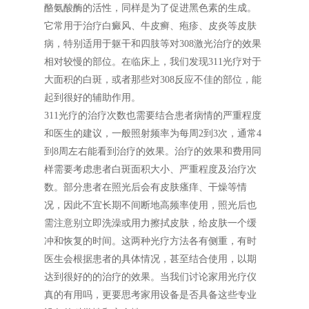
酪氨酸酶的活性，同样是为了促进黑色素的生成。
它常用于治疗白癜风、牛皮癣、疱疹、皮炎等皮肤
病，特别适用于躯干和四肢等对308激光治疗的效果
相对较慢的部位。在临床上，我们发现311光疗对于
大面积的白斑，或者那些对308反应不佳的部位，能
起到很好的辅助作用。
311光疗的治疗次数也需要结合患者病情的严重程度
和医生的建议，一般照射频率为每周2到3次，通常4
到8周左右能看到治疗的效果。治疗的效果和费用同
样需要考虑患者白斑面积大小、严重程度及治疗次
数。部分患者在照光后会有皮肤瘙痒、干燥等情
况，因此不宜长期不间断地高频率使用，照光后也
需注意别立即洗澡或用力擦拭皮肤，给皮肤一个缓
冲和恢复的时间。这两种光疗方法各有侧重，有时
医生会根据患者的具体情况，甚至结合使用，以期
达到很好的的治疗的效果。当我们讨论家用光疗仪
真的有用吗，更要思考家用设备是否具备这些专业