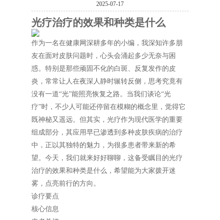
2025-07-17
光疗治疗的效果和种类是什么
作为一名在健康网深耕多年的小编，我深知许多朋
友在面对皮肤问题时，心头会涌起多少无奈与困
惑。特别是那些顽固不化的白斑、反复发作的皮
炎，常常让人在夜深人静时辗转反侧，思考究竟有
没有一道“光”能照亮恢复之路。当我们谈论“光
疗”时，不少人可能还停留在模糊的概念里，觉得它
既神秘又遥远。但其实，光疗作为现代医学的重要
组成部分，其应用早已渗透到多种皮肤疾病的治疗
中，正以其独特的魅力，为很多患者带来新的希
望。今天，我们就来好好聊聊，这备受瞩目的光疗
治疗的效果和种类是什么，希望能为大家拨开迷
雾，点亮前行的方向。
诊疗要点
核心信息