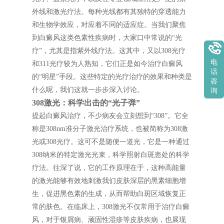
外线和激光疗法。每种光线都有其独特的穿透能力
和生物学效应，对应着不同的适应症。当我们聚焦
到白癜风这类色素性疾病时，大家口中常说的“光
疗”，尤其是指紫外线疗法。这其中，又以308光疗
电
和311光疗较为人熟知，它们正是如今治疗白癜风
话
的“明星”手段。这些特定的光疗治疗的效果和种类是
咨
什么呢，我们这就一步步深入讨论。
询
308激光：科学出击的“光子弹”
提起白癜风治疗，不少病友会立刻想到“308”。它全
称是308nm准分子激光治疗系统，也被简称为308激
光或308光疗。这可不是随便一道光，它是一种通过
308纳米的特定激光光束，科学照射白斑患处的科学
疗法。往深了说，它的工作原理在于，这种高能量
的激光能够有效地刺激我们皮肤深层的黑素细胞增
生，促进黑色素的生成，从而帮助白斑区域恢复正
常的肤色。在临床上，308激光不仅常用于治疗白癜
风，对于银屑病、顽固性湿疹等皮肤疾病，也展现