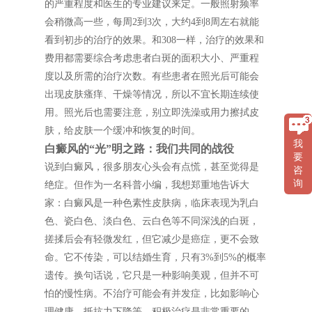
的严重程度和医生的专业建议来定。一般照射频率
会稍微高一些，每周2到3次，大约4到8周左右就能
看到初步的治疗的效果。和308一样，治疗的效果和
费用都需要综合考虑患者白斑的面积大小、严重程
度以及所需的治疗次数。有些患者在照光后可能会
出现皮肤瘙痒、干燥等情况，所以不宜长期连续使
用。照光后也需要注意，别立即洗澡或用力擦拭皮
肤，给皮肤一个缓冲和恢复的时间。
我
白癜风的“光”明之路：我们共同的战役
要
说到白癜风，很多朋友心头会有点慌，甚至觉得是
咨
询
绝症。但作为一名科普小编，我想郑重地告诉大
家：白癜风是一种色素性皮肤病，临床表现为乳白
色、瓷白色、淡白色、云白色等不同深浅的白斑，
搓揉后会有轻微发红，但它减少是癌症，更不会致
命。它不传染，可以结婚生育，只有3%到5%的概率
遗传。换句话说，它只是一种影响美观，但并不可
怕的慢性病。不治疗可能会有并发症，比如影响心
理健康、抵抗力下降等。积极治疗是非常重要的。