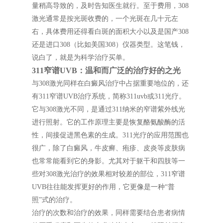
量稍高导致的，及时告知医生就行。至于费用，308
激光通常是按光斑收费的，一个光斑在几十元左
右，具体费用还得看白斑的面积大小以及是国产308
还是进口308（比如美国308）仪器类型。这笔钱，
说白了，就是为科学治疗买单。
311窄谱UVB：温和而广泛的治疗好的之光
与308激光同样在白癜风治疗中占据重要地位的，还
有311窄谱UVB治疗系统，简称311uvb或311光疗。
它与308激光不同，是通过311纳米的窄谱紫外线光
进行照射。它的工作原理主要是恢复酪氨酸酶的活
性，间接促进黑色素的生成。311光疗的应用范围也
很广，除了白癜风，牛皮癣、疱疹、皮炎等皮肤病
也常常能看到它的身影。尤其对于躯干和四肢等一
些对308激光治疗的效果相对较差的部位，311窄谱
UVB往往能发挥更好的作用，它更像是一种“普
照”式的治疗。
治疗的次数和治疗的效果，同样需要结合患者病情