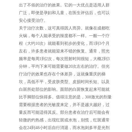
出了不俗的治疗的效果。它的一大优点是适用人群
广泛，即便是孕妇和儿童，在医生评估后，也可以
安心接受治疗。
关于治疗次数，这可真得因人而异。就像在成都吃
火锅，每个人能承受的辣度都不一样。一般一个疗
程（大约10次）就能看到初步的变化，而1到3个月
左右，许多患者就能迎来不错的恢复。通常，照光
频率是每周1到2次，每次照射时间很短，大概2到3
分钟，平均下来可能需要做20次左右的治疗。但光
疗治疗的效果也存在个体差异，这就像重庆的梯
坎，高低不平，受皮肤类型、皮损时间长短、以及
白斑所处部位的影响。面部的白斑恢复起来可能就
比手脚部位快得多。值得注意的是，308激光的剂量
需要根据患者的光敏度来定，并不是越大越好，过
量反而可能适得其反。部分患者在治疗后可能会有
轻微的灼热感，出现红斑或水泡，别慌，红斑通常
会在24到48小时后自行消退，而水泡则多半是光剂