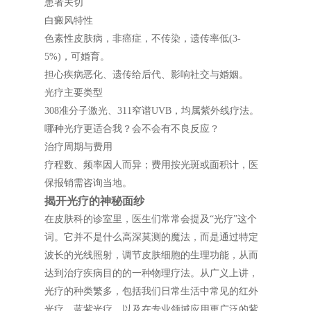
患者关切
白癜风特性
色素性皮肤病，非癌症，不传染，遗传率低(3-
5%)，可婚育。
担心疾病恶化、遗传给后代、影响社交与婚姻。
光疗主要类型
308准分子激光、311窄谱UVB，均属紫外线疗法。
哪种光疗更适合我？会不会有不良反应？
治疗周期与费用
疗程数、频率因人而异；费用按光斑或面积计，医
保报销需咨询当地。
揭开光疗的神秘面纱
在皮肤科的诊室里，医生们常常会提及“光疗”这个
词。它并不是什么高深莫测的魔法，而是通过特定
波长的光线照射，调节皮肤细胞的生理功能，从而
达到治疗疾病目的的一种物理疗法。从广义上讲，
光疗的种类繁多，包括我们日常生活中常见的红外
光疗、蓝紫光疗，以及在专业领域应用更广泛的紫