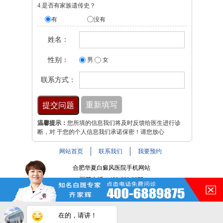
4.是否有家族遗传史？
有
没有
姓名：
性别：
男
女
联系方式：
温馨提示：
您所填的信息我们将及时反馈给医生进行诊
断，对 于您的个人信息我们承诺保密！请您放心
网站首页
联系我们
我要预约
合肥华夏白癜风医院手机网站
医院电话：
400-688-9875
医院地址：合肥市铜陵路与裕溪路交叉路口
注：本网站信息仅供参考，不能作为诊断及医疗依据，服用
在的，请讲！
药物或进行治疗时请遵医嘱。如有转载或引用文章涉及版权