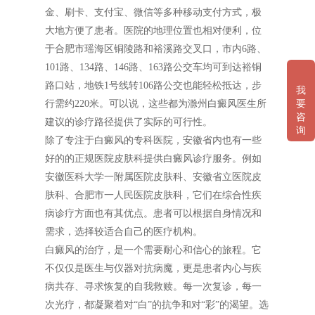
金、刷卡、支付宝、微信等多种移动支付方式，极
大地方便了患者。医院的地理位置也相对便利，位
于合肥市瑶海区铜陵路和裕溪路交叉口，市内6路、
101路、134路、146路、163路公交车均可到达裕铜
路口站，地铁1号线转106路公交也能轻松抵达，步
我
行需约220米。可以说，这些都为滁州白癜风医生所
要
咨
建议的诊疗路径提供了实际的可行性。
询
除了专注于白癜风的专科医院，安徽省内也有一些
好的的正规医院皮肤科提供白癜风诊疗服务。例如
安徽医科大学一附属医院皮肤科、安徽省立医院皮
肤科、合肥市一人民医院皮肤科，它们在综合性疾
病诊疗方面也有其优点。患者可以根据自身情况和
需求，选择较适合自己的医疗机构。
白癜风的治疗，是一个需要耐心和信心的旅程。它
不仅仅是医生与仪器对抗病魔，更是患者内心与疾
病共存、寻求恢复的自我救赎。每一次复诊，每一
次光疗，都凝聚着对“白”的抗争和对“彩”的渴望。选