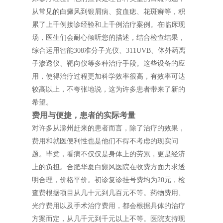
从常见的白癜风到银屑病、贫血痣、花斑癣等，积
累了上千例接诊经验和上千例治疗案例。在临床现
场，医生们会耐心倾听您的描述，结合检查结果，
综合运用智能308准分子光仪、311UVB、体外药离
子渗透仪、靶向仪等多种治疗手段。这些设备的应
用，使得治疗过程更加科学效率很高，有效率可达
较高以上，不夸张地说，这为许多患者带来了新的
希望。
费用与便捷，患者的实际考量
对许多从滁州赶来的患者而言，除了治疗的效果，
费用和就医便利性也是他们不得不考虑的现实问
题。毕竟，看病不仅仅是身体上的劳累，更是经济
上的负担。合肥华夏白癜风医院在收费方面力求透
明合理，价格平价。初诊复诊挂号费均为20元，检
查费根据项目从几十元到几百元不等。药物费用、
光疗费用以及手术治疗费用，都会根据具体的治疗
方案而定，从几千元到千元以上不等。医院支持现