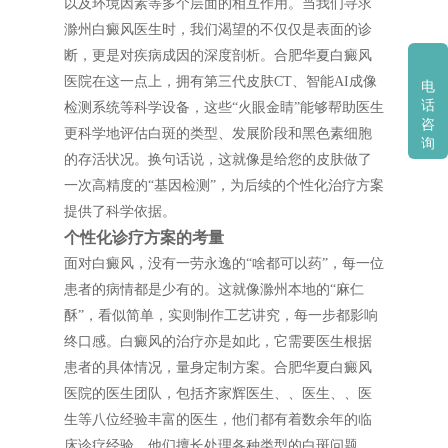
以及环境因素等多个层面的相互作用。当我们寻求
滁州白癜风医生时，我们渴望的不仅仅是表面的诊
断，更是对疾病成因的深度剖析。合肥华夏白癜风
医院在这一点上，拥有第三代皮肤CT、智能AI成像
电
话
检测系统等科学设备，这些“火眼金睛”能够帮助医生
咨
更科学地评估白斑的类型、发展阶段和黑色素细胞
询
的存活状况。换句话说，这就像是给您的皮肤做了
一次高精度的“基因检测”，为后续的个性化治疗方案
提供了科学依据。
个性化诊疗方案的考量
面对白癜风，没有一劳永逸的“啥都可以药”，每一位
患者的病情都是少有的。这就像滁州本地的“麻仁
酥”，看似简单，实则制作工艺讲究，每一步都影响
终口感。白癜风的治疗亦是如此，它需要医生根据
患者的具体情况，量身定制方案。合肥华夏白癜风
医院的医生团队，包括齐家辉医生、、医生、、医
生等八位经验丰富的医生，他们都有着数余年的临
床诊疗经验。他们擅长处理各种类型的白斑问题，