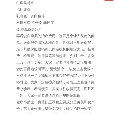
白癜风特点
治疗建议
乳白色、瓷白色等
不痛不痒,不传染,非癌症
遵医嘱,综合治疗
再说说白癜风的治疗费用，这可是个让人头疼的问
题。医保报销情况因地而异，具体以当地医保局为
准；其他保险报销则以保险机构的规定为准。挂号
费、检查费、治疗费等等加起来，少则几千，多则
上万，甚至更多。大家一定要理性看待治疗费用，
切勿盲目追求所谓的“更快治疗”，以免上当受骗！
当然注意一点：我这里不建议任何医院，也不做价
格对比，大家一定要擦亮眼睛，谨防上当受骗！那
些小诊所，看着便宜，其实往往收费更高，而且不
正规，大家一定要谨慎选择正规医院就诊！
健康小贴士，贞芪扶正颗粒主要成分是黄芪和女贞
子，它主要作用是增强免疫力，辅助治疗一些疾