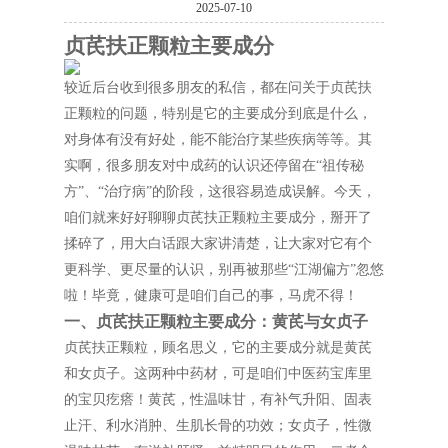
2025-07-10
贞芪扶正颗粒主要成分
较近后台收到很多朋友的私信，都在问关于贞芪扶
正颗粒的问题，特别是它的主要成分到底是什么，
对身体有没有好处，能不能治疗某些疾病等等。其
实啊，很多朋友对中成药的认识还停留在“祖传秘
方”、“治疗病”的阶段，这很容易造成误解。今天，
咱们就来好好聊聊贞芪扶正颗粒主要成分，掰开了
揉碎了，用大白话跟大家讲清楚，让大家对它有个
更科学、更尽量的认识，别再被那些“江湖偏方”忽悠
啦！毕竟，健康可是咱们自己的事，马虎不得！
一、贞芪扶正颗粒主要成分：黄芪与女贞子
贞芪扶正颗粒，顾名思义，它的主要成分就是黄芪
和女贞子。这两种中药材，可是咱们中医药宝库里
的宝贝疙瘩！黄芪，性温味甘，有补气升阳、固表
止汗、利水消肿、生肌长骨的功效；女贞子，性微