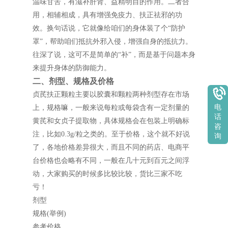
温味甘苦，有滋补肝肾、益精明目的作用。二者合
用，相辅相成，具有增强免疫力、扶正祛邪的功
效。换句话说，它就像给咱们的身体装了个“防护
罩”，帮助咱们抵抗外邪入侵，增强自身的抵抗力。
往深了说，这可不是简单的“补”，而是基于问题本身
来提升身体的防御能力。
二、剂型、规格及价格
贞芪扶正颗粒主要以胶囊和颗粒两种剂型存在市场
电
上，规格嘛，一般来说每粒或每袋含有一定剂量的
话
黄芪和女贞子提取物，具体规格会在包装上明确标
咨
注，比如0.3g/粒之类的。至于价格，这个就不好说
询
了，各地价格差异很大，而且不同的药店、电商平
台价格也会略有不同，一般在几十元到百元之间浮
动，大家购买的时候多比较比较，货比三家不吃
亏！
剂型
规格(举例)
参考价格