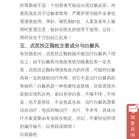
的胃肠道不适，个别患者可能会出现过敏反应。对
黄芪或女贞子过敏者禁用，严重肝肾功能不全者也
需谨慎使用。孕妇、哺乳期妇女、儿童及老年人服
用时更需注意，较好在医生的指导下使用。记住，
用药安全千万别自己乱来！
五、贞芪扶正颗粒主要成分与白癜风
有些朋友问，贞芪扶正颗粒能不能治疗白癜风？理
论上，由于白癜风与免疫系统功能紊乱有一定关
系，贞芪扶正颗粒增强免疫力的作用，可能对白癜
风有一定的辅助治疗作用。但它不是治疗白癜风的
有效药！白癜风是一种色素性皮肤病，症状表现为
皮肤出现乳白色、瓷白色等白斑，不痛不痒，不传
染，也不是癌症，不会危及生命。治疗白癜风需要
综合治疗，包括药物治疗、光疗、手术等，具体治
我
疗方案需要由专业医生制定。切记，不要轻信所谓
要
的偏方秘方，以免耽误病情！
咨
白斑颜色
询