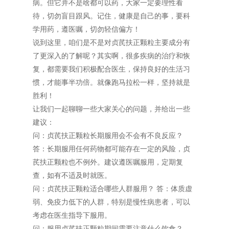
病。但它并不是啥都可以药，大家一定要理性看
待，切勿盲目跟风。记住，健康是自己的事，要科
学用药，遵医嘱，切勿轻信偏方！
说到这里，咱们是不是对贞芪扶正颗粒主要成分有
了更深入的了解呢？其实啊，很多疾病的治疗和恢
复，都需要我们积极配合医生，保持良好的生活习
惯，才能事半功倍。就像跑马拉松一样，坚持就是
胜利！
让我们一起聊聊一些大家关心的问题，并给出一些
建议：
问：贞芪扶正颗粒长期服用会不会有不良反应？
答：长期服用任何药物都可能存在一定的风险，贞
芪扶正颗粒也不例外。建议遵医嘱服用，定期复
查，如有不适及时就医。
问：贞芪扶正颗粒适合哪些人群服用？ 答：体质虚
弱、免疫力低下的人群，特别是慢性病患者，可以
考虑在医生指导下服用。
问：服用贞芪扶正颗粒期间需要注意什么饮食？