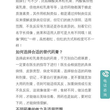
姐妹们”可不少，比如糠酸莫米松乳膏、丙酸氯倍他
索乳膏、倍他米松乳膏等等，这些药物都属于糖皮
质激素类，其作用机制类似，都是通过抑制炎症反
应来缓解皮肤炎症症状。但它们的效力强弱、适用
范围、不良反应等方面还是存在差异的。别看它们
名字长得像，效果和适用人群可是大有不同哦！就
像“网红”一样，虽然都红，但红的方式和程度可不一
样！
如何选择合适的替代药膏？
选择卤米松乳膏类似的药膏，千万别自己瞎琢磨，
一定要在医生的指导下进行！医生会根据您的具体
病情、皮肤类型、病史等因素，选择较合适的药物
和剂量。切记，不要自行更换药物，更不要随意加
电
大用药剂量，否则可能适得其反，加重病情或引发
话
不良反应。这就像做菜一样，食材不同，做法也要
咨
询
不同，才能做出美味佳肴。用药也是如此，要对症
下药，才能病情缓解。
不同药膏的效力及适用范围