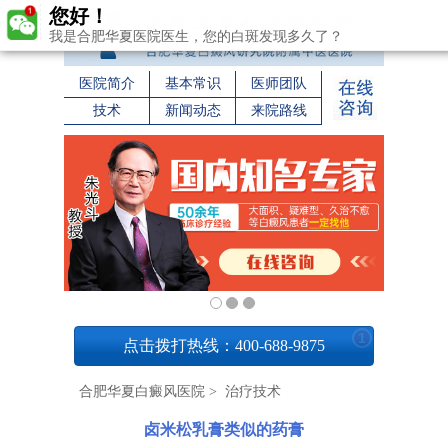
您好！
我是合肥华夏医院医生，您的白斑发现多久了？
医院简介
基本常识
医师团队
技术
新闻动态
来院路线
1
点击拨打热线：400-688-9875
合肥华夏白癜风医院
>
治疗技术
卤米松乳膏类似的药膏