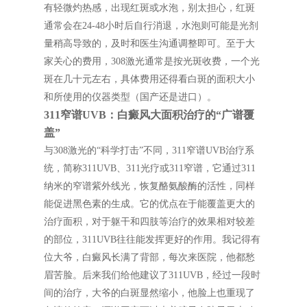
有轻微灼热感，出现红斑或水泡，别太担心，红斑
通常会在24-48小时后自行消退，水泡则可能是光剂
量稍高导致的，及时和医生沟通调整即可。至于大
家关心的费用，308激光通常是按光斑收费，一个光
斑在几十元左右，具体费用还得看白斑的面积大小
和所使用的仪器类型（国产还是进口）。
311窄谱UVB：白癜风大面积治疗的“广谱覆
盖”
与308激光的“科学打击”不同，311窄谱UVB治疗系
统，简称311UVB、311光疗或311窄谱，它通过311
纳米的窄谱紫外线光，恢复酪氨酸酶的活性，同样
能促进黑色素的生成。它的优点在于能覆盖更大的
治疗面积，对于躯干和四肢等治疗的效果相对较差
的部位，311UVB往往能发挥更好的作用。我记得有
位大爷，白癜风长满了背部，每次来医院，他都愁
眉苦脸。后来我们给他建议了311UVB，经过一段时
间的治疗，大爷的白斑显然缩小，他脸上也重现了