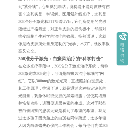
到“紫外线”，心里就犯嘀咕，觉得是不是对皮肤有伤
害？这其实是一种误解。医用紫外线光疗，尤其是
308准分子激光和311窄谱UVB，它们所使用的光波
段经过严格筛选，对正常皮肤的损伤极小，却能对
病变细胞产生科学的治疗的效果。换句话说，这就
像是给皮肤病灶量身定制的“光学手术刀”，既效率很
电
话
高又安全。
咨
308准分子激光：白癜风治疗的“科学打击”
询
在众多光疗手段中，308准分子激光治疗系统，简称
308激光或308光疗，可谓是白癜风治疗领域的“网
红”。它以308nm的激光光束，直接照射白斑患处，
其工作原理，往深了说，就是通过这种特定波长的
光能量，刺激休眠或受损的黑素细胞，促使其增殖
并恢复功能，进而促进黑色素的生成。这对于那些
被白斑困扰的患者无疑是看到了希望的希望。我见
过太多孩子因为脸上的白斑被同学疏远，太多年轻
人因为白斑错失心仪的工作机会，每当他们尝试308