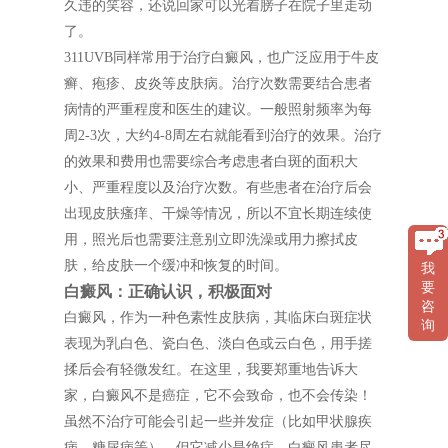
久违的笑容，还说回家可以光着膀子在院子里走动
了。
311UVB同样常用于治疗白癜风，也广泛应用于牛皮
癣、疱疹、皮炎等皮肤病。治疗次数需要结合患者
病情的严重程度和医生的建议。一般照射频率为每
周2-3次，大约4-8周左右就能看到治疗的效果。治疗
的效果和费用也需要综合考虑患者白斑的面积大
小、严重程度以及治疗次数。有些患者在治疗后会
出现皮肤瘙痒、干燥等情况，所以不宜长期连续使
用，照光后也需要注意别立即洗澡或用力擦拭皮
肤，给皮肤一个缓冲和恢复的时间。
我
要
白癜风：正确认识，积极面对
咨
白癜风，作为一种色素性皮肤病，其临床白斑症状
询
表现为乳白色、瓷白色、淡白色或云白色，用手搓
揉后会有轻微发红。在这里，我要郑重地告诉大
家，白癜风不是癌症，它不会致命，也不会传染！
虽然不治疗可能会引起一些并发症（比如甲状腺疾
病、糖尿病等），但它减少是绝症。白癜风患者尽