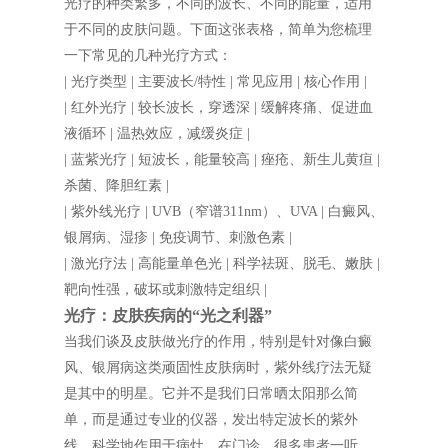
光疗的种类繁多，不同的波长、不同的能量，适用
于不同的皮肤问题。下面这张表格，简单为您梳理
一下常见的几种光疗方式：
| 光疗类型 | 主要波长/特性 | 常见应用 | 核心作用 |
| 红外光疗 | 较长波长，穿透深 | 缓解疼痛、促进血
液循环 | 温热效应，减缓炎症 |
| 蓝紫光疗 | 短波长，能量较高 | 痤疮、新生儿黄疸 |
杀菌、降胆红素 |
| 紫外线光疗 | UVB（窄谱311nm）、UVA | 白癜风、
银屑病、湿疹 | 免疫调节、刺激色素 |
| 激光疗法 | 高能量单色光 | 科学祛斑、脱毛、嫩肤 |
靶向性强，破坏或刺激特定组织 |
光疗：皮肤疾病的“光之利器”
当我们谈及皮肤做光疗的作用，特别是针对像白癜
风、银屑病这类顽固性皮肤病时，紫外线疗法无疑
是其中的明星。它并不是我们日常晒太阳那么简
单，而是通过专业的仪器，发出特定波长的紫外
线，科学地作用于病灶。在门诊，很多患者一听