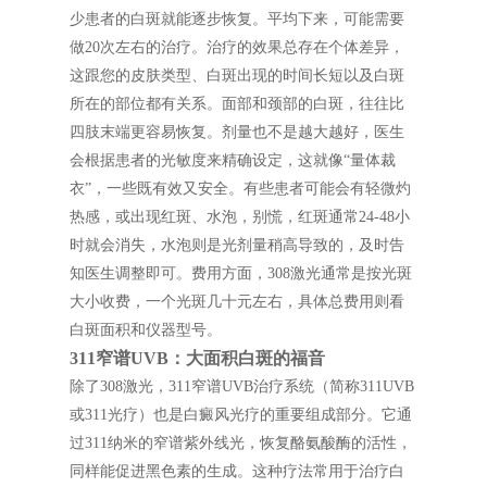
少患者的白斑就能逐步恢复。平均下来，可能需要
做20次左右的治疗。治疗的效果总存在个体差异，
这跟您的皮肤类型、白斑出现的时间长短以及白斑
所在的部位都有关系。面部和颈部的白斑，往往比
四肢末端更容易恢复。剂量也不是越大越好，医生
会根据患者的光敏度来精确设定，这就像“量体裁
衣”，一些既有效又安全。有些患者可能会有轻微灼
热感，或出现红斑、水泡，别慌，红斑通常24-48小
时就会消失，水泡则是光剂量稍高导致的，及时告
知医生调整即可。费用方面，308激光通常是按光斑
大小收费，一个光斑几十元左右，具体总费用则看
白斑面积和仪器型号。
311窄谱UVB：大面积白斑的福音
除了308激光，311窄谱UVB治疗系统（简称311UVB
或311光疗）也是白癜风光疗的重要组成部分。它通
过311纳米的窄谱紫外线光，恢复酪氨酸酶的活性，
同样能促进黑色素的生成。这种疗法常用于治疗白