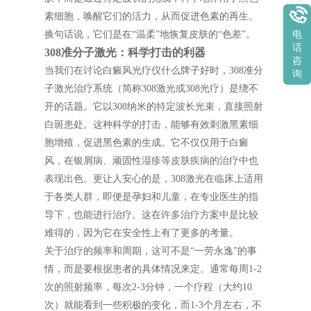
素细胞，唤醒它们的活力，从而促进色素的再生。
换句话说，它们是在“温柔”地恢复皮肤的“色差”。
电
话
308准分子激光：科学打击的利器
咨
当我们在讨论白癜风光疗仪什么牌子好时，308准分
询
子激光治疗系统（简称308激光或308光疗）是绕不
开的话题。它以308纳米的特定波长光束，直接照射
白斑患处。这种科学的打击，能够有效刺激黑素细
胞增殖，促进黑色素的生成。它不仅仅用于白癜
风，在银屑病、顽固性湿疹等皮肤疾病的治疗中也
表现出色。更让人安心的是，308激光在临床上适用
于各类人群，即便是孕妇和儿童，在专业医生的指
导下，也能进行治疗。这在许多治疗方案中是比较
难得的，因为它在安全性上有了更多的考量。
关于治疗的频率和周期，这可不是“一劳永逸”的事
情，而是要根据患者的具体情况来定。通常每周1-2
次的照射频率，每次2-3分钟，一个疗程（大约10
次）就能看到一些积极的变化，而1-3个月左右，不