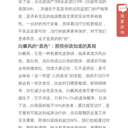
深了说，无论是国产308还是进口308（比如常说的
美国308），关键在于其是否经过药监部门的严格审
我
批，是否有充足的临床数据支撑其安全性和有效
要
性。一台好的光疗设备，意味着治疗过程更稳定，
咨
不良反应更可控，治疗的效果更有保护。对于我们
询
患者而言，这才是真的的“好”。
白癜风的“底色”：那些你该知道的真相
白癜风，它是一种色素性皮肤病，临床表现为乳白
色、瓷白色、淡白色或云白色的斑块，搓揉后可能
会有轻微发红。但请大家记住，它不是癌症，更不
会致命！这一些是“人间真实”的安慰。虽然不治疗可
能会有一些并发症，比如对日晒更敏感、影响情绪
等，但它减少会危及生命。白癜风患者尽量可以结
婚生子，它不传染，只有3%-5%的遗传概率。往深
了说，白斑面积低于50%的患者，通过规范治疗，是
尽量有可能达到临床治疗的，但后期预防反复工作
至关重要。即使白斑面积超过80%，我们也能通过控
制、预防和调理，较大程度地改善病情。夏季阳光