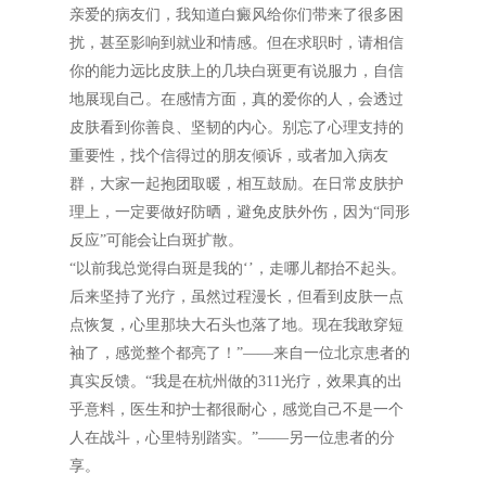
亲爱的病友们，我知道白癜风给你们带来了很多困
扰，甚至影响到就业和情感。但在求职时，请相信
你的能力远比皮肤上的几块白斑更有说服力，自信
地展现自己。在感情方面，真的爱你的人，会透过
皮肤看到你善良、坚韧的内心。别忘了心理支持的
重要性，找个信得过的朋友倾诉，或者加入病友
群，大家一起抱团取暖，相互鼓励。在日常皮肤护
理上，一定要做好防晒，避免皮肤外伤，因为“同形
反应”可能会让白斑扩散。
“以前我总觉得白斑是我的‘’，走哪儿都抬不起头。
后来坚持了光疗，虽然过程漫长，但看到皮肤一点
点恢复，心里那块大石头也落了地。现在我敢穿短
袖了，感觉整个都亮了！”——来自一位北京患者的
真实反馈。“我是在杭州做的311光疗，效果真的出
乎意料，医生和护士都很耐心，感觉自己不是一个
人在战斗，心里特别踏实。”——另一位患者的分
享。