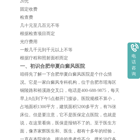
20元
固定收费
检查费
几十元至几百元不等
根据检查项目而定
光疗费用
一般几千元到千元以上不等
电
根据疗程和照射面积而定
话
一、初识合肥华夏白癜风医院
咨
询
咱得先了解一下合肥华夏白癜风医院是个什么情
况。它是一家白癜风专科机构，位于合肥市瑶海区
铜陵路和裕溪路交叉口，电话是400-688-9875，每天
早上8点到下午5点都开门接诊。医院规模不算小，
占地面积1300平方，建筑面积5200多平方，有76张
床位。但是要注意，它不是医保定点医院，也就是
说，在这里看病，医保是报销不了的。至于医生方
面，像齐家辉医生和、医生，都有十多年的经验，
一直在本院坐诊，接诊的患者也不少，擅长治疗各