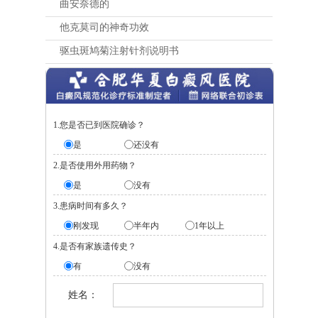
曲安奈德的
他克莫司的神奇功效
驱虫斑鸠菊注射针剂说明书
1.您是否已到医院确诊？
是
还没有
2.是否使用外用药物？
是
没有
3.患病时间有多久？
刚发现
半年内
1年以上
4.是否有家族遗传史？
有
没有
姓名：