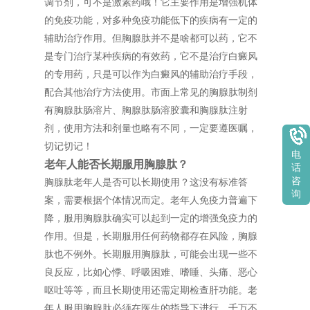
调节剂，可不是激素药哦！它主要作用是增强机体
的免疫功能，对多种免疫功能低下的疾病有一定的
辅助治疗作用。但胸腺肽并不是啥都可以药，它不
是专门治疗某种疾病的有效药，它不是治疗白癜风
的专用药，只是可以作为白癜风的辅助治疗手段，
配合其他治疗方法使用。市面上常见的胸腺肽制剂
有胸腺肽肠溶片、胸腺肽肠溶胶囊和胸腺肽注射
剂，使用方法和剂量也略有不同，一定要遵医嘱，
切记切记！
电
老年人能否长期服用胸腺肽？
话
咨
胸腺肽老年人是否可以长期使用？这没有标准答
询
案，需要根据个体情况而定。老年人免疫力普遍下
降，服用胸腺肽确实可以起到一定的增强免疫力的
作用。但是，长期服用任何药物都存在风险，胸腺
肽也不例外。长期服用胸腺肽，可能会出现一些不
良反应，比如心悸、呼吸困难、嗜睡、头痛、恶心
呕吐等等，而且长期使用还需定期检查肝功能。老
年人服用胸腺肽必须在医生的指导下进行，千万不