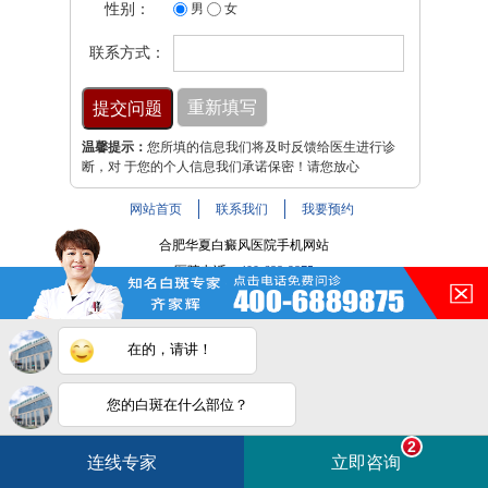
性别：
男
女
联系方式：
温馨提示：
您所填的信息我们将及时反馈给医生进行诊
断，对 于您的个人信息我们承诺保密！请您放心
网站首页
联系我们
我要预约
合肥华夏白癜风医院手机网站
医院电话：
400-688-9875
医院地址：合肥市铜陵路与裕溪路交叉路口
注：本网站信息仅供参考，不能作为诊断及医疗依据，服用
在的，请讲！
药物或进行治疗时请遵医嘱。如有转载或引用文章涉及版权
问题，请与我们联系。
皖ICP备16014022号-9
您的白斑在什么部位？
白斑在线问医生
2条新消息
2
皖公网安备 34010202600947号
连线专家
立即咨询
如何快速治好白癜风？
电话咨询
在线咨询